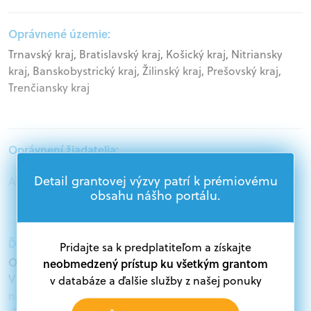
Oprávnené územie:
Trnavský kraj, Bratislavský kraj, Košický kraj, Nitriansky
kraj, Banskobystrický kraj, Žilinský kraj, Prešovský kraj,
Trenčiansky kraj
Oprávnení žiadatelia:
Detail grantovej výzvy patrí k prémiovému
Akademický sektor
obsahu nášho portálu.
Ďalšie informácie:
Pridajte sa k predplatiteľom a získajte
Oprávnení žiadatelia:
neobmedzený prístup ku všetkým grantom
V databáze grantov a dotácií na portáli Grantexpert.sk
v databáze a ďalšie služby z našej ponuky
nájdete aktuálne výzvy z eurofondov, plánu obnovy a