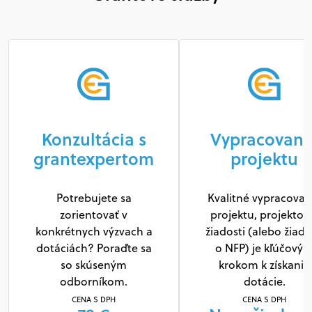
Konzultácia s
Vypracovani
grantexpertom
projektu
Potrebujete sa
Kvalitné vypracovan
zorientovať v
projektu, projektov
konkrétnych výzvach a
žiadosti (alebo žiado
dotáciách? Poraďte sa
o NFP) je kľúčový
so skúseným
krokom k získaniu
odborníkom.
dotácie.
CENA S DPH
CENA S DPH