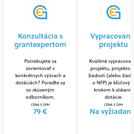
Konzultácia s
Vypracovani
grantexpertom
projektu
Potrebujete sa
Kvalitné vypracovan
zorientovať v
projektu, projektov
konkrétnych výzvach a
žiadosti (alebo žiado
dotáciách? Poraďte sa
o NFP) je kľúčový
so skúseným
krokom k získaniu
odborníkom.
dotácie.
CENA S DPH
CENA S DPH
79 €
Na vyžiadani