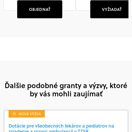
OBJEDNAŤ
VYŽIADAŤ
Ďalšie podobné granty a výzvy, ktoré
by vás mohli zaujímať
NOVÁ VÝZVA
Dotácie pre všeobecných lekárov a pediatrov na
zriadenie a rozvoj ambulancií v TTSK