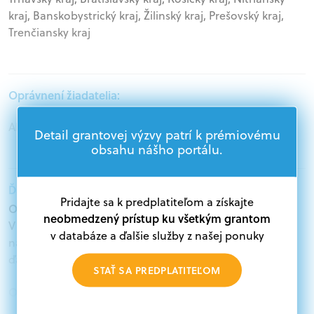
kraj, Banskobystrický kraj, Žilinský kraj, Prešovský kraj,
Trenčiansky kraj
Oprávnení žiadatelia:
Akademický sektor, Samospráva
Detail grantovej výzvy patrí k prémiovému
obsahu nášho portálu.
Ďalšie informácie:
Pridajte sa k predplatiteľom a získajte
Oprávnení žiadatelia:
neobmedzený prístup ku všetkým grantom
V databáze grantov a dotácií na portáli Grantexpert.sk
v databáze a ďalšie služby z našej ponuky
nájdete aktuálne výzvy z eurofondov, plánu obnovy a
ďalších zdrojov.
STAŤ SA PREDPLATITEĽOM
Oprávnení partneri:
Akákoľvek právnická osoba, t. j. verejný alebo súkromný