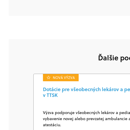
Ďalšie po
NOVÁ VÝZVA
Dotácie pre všeobecných lekárov a pe
v TTSK
Výzva podporuje všeobecných lekárov a pediat
vybavenie novej alebo prevzatej ambulancie a
atestáciu.