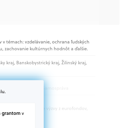
v v témach: vzdelávanie, ochrana ľudských
u, zachovanie kultúrnych hodnôt a ďalšie.
sky kraj, Banskobystrický kraj, Žilinský kraj,
movládne organizácie, Samospráva
lu.
t.sk nájdete aktuálne výzvy z eurofondov,
m grantom
v