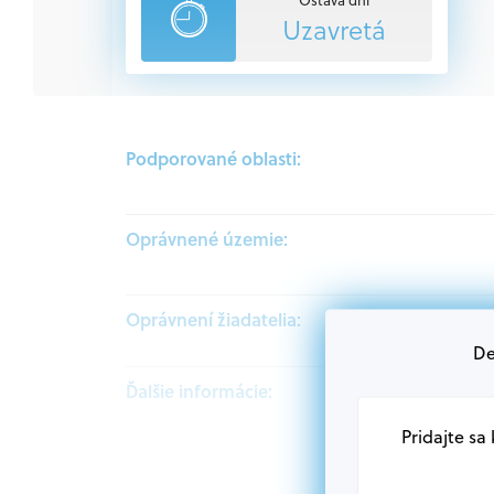
Uzavretá
Podporované oblasti:
Oprávnené územie:
Oprávnení žiadatelia:
De
Ďalšie informácie:
Pridajte sa