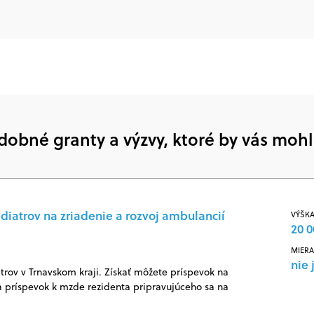
dobné granty a výzvy, ktoré by vás mohl
diatrov na zriadenie a rozvoj ambulancií
VÝŠKA
20 0
MIERA
nie 
rov v Trnavskom kraji. Získať môžete príspevok na
 príspevok k mzde rezidenta pripravujúceho sa na