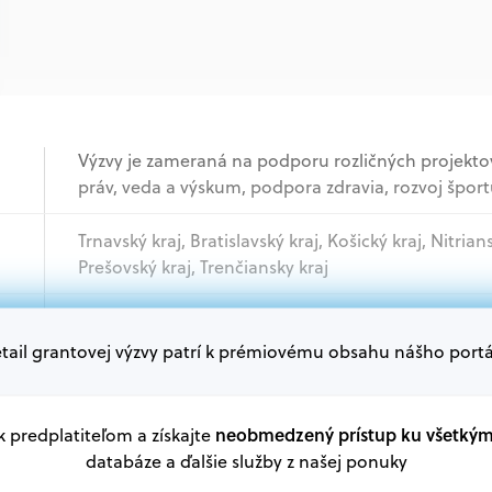
Výzvy je zameraná na podporu rozličných projekto
práv, veda a výskum, podpora zdravia, rozvoj šport
Trnavský kraj, Bratislavský kraj, Košický kraj, Nitrian
Prešovský kraj, Trenčiansky kraj
Akademický sektor, Jednotlivci, Podnikatelia, Mi
tail grantovej výzvy patrí k prémiovému obsahu nášho portá
Oprávnení žiadatelia:
V databáze grantov a dotácií na portáli Grantexper
neobmedzený prístup ku všetký
 k predplatiteľom a získajte
plánu obnovy a ďalších zdrojov.
databáze a ďalšie služby z našej ponuky