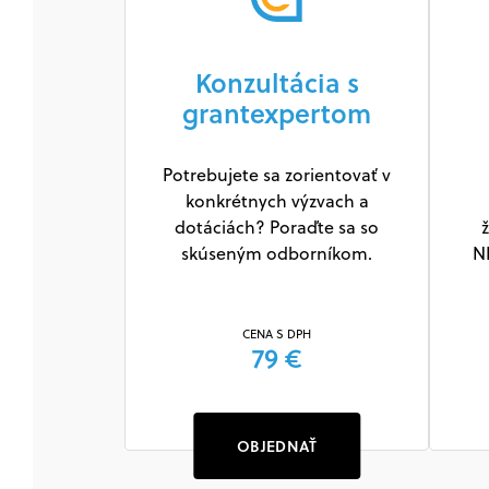
Konzultácia s
grantexpertom
Potrebujete sa zorientovať v
konkrétnych výzvach a
dotáciách? Poraďte sa so
ž
skúseným odborníkom.
N
CENA S DPH
79 €
OBJEDNAŤ