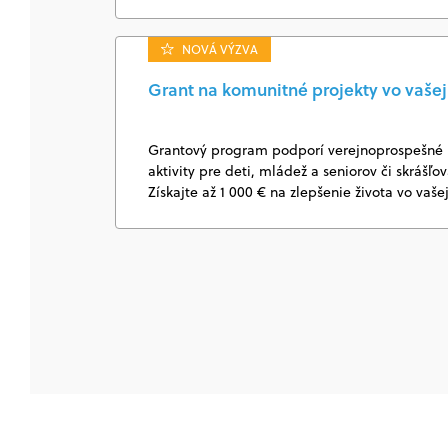
NOVÁ VÝZVA
Grant na komunitné projekty vo vašej 
Grantový program podporí verejnoprospešné k
aktivity pre deti, mládež a seniorov či skrášľo
Získajte až 1 000 € na zlepšenie života vo vaše