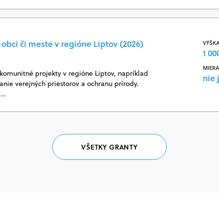
obci či meste v regióne Liptov (2026)
VÝŠKA
1 00
MIERA
omunitné projekty v regióne Liptov, napríklad
nie 
vanie verejných priestorov a ochranu prírody.
j…
VŠETKY GRANTY