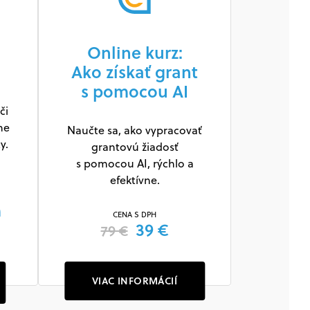
Online kurz:
Ako získať grant
s pomocou AI
či
ne
Naučte sa, ako vypracovať
y.
grantovú žiadosť
s pomocou AI, rýchlo a
efektívne.
m
CENA S DPH
39 €
79 €
VIAC INFORMÁCIÍ