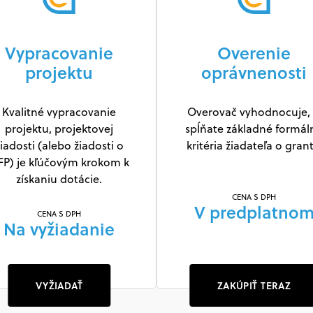
Vypracovanie
Overenie
projektu
oprávnenosti
Kvalitné vypracovanie
Overovač vyhodnocuje, 
projektu, projektovej
spĺňate základné formál
iadosti (alebo žiadosti o
kritéria žiadateľa o grant
FP) je kľúčovým krokom k
získaniu dotácie.
CENA S DPH
V predplatno
CENA S DPH
Na vyžiadanie
VYŽIADAŤ
ZAKÚPIŤ TERAZ