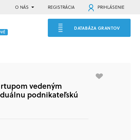
O NÁS
REGISTRÁCIA
PRIHLÁSENIE
DATABÁZA GRANTOV
OVÉ
tartupom vedeným
viduálnu podnikateľskú