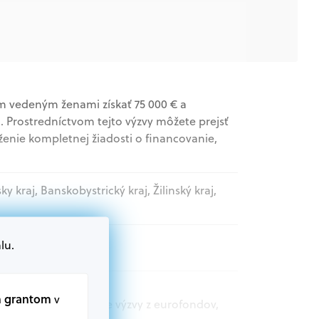
 vedeným ženami získať 75 000 € a
 Prostredníctvom tejto výzvy môžete prejsť
ženie kompletnej žiadosti o financovanie,
sky kraj, Banskobystrický kraj, Žilinský kraj,
lu.
m grantom
v
t.sk nájdete aktuálne výzvy z eurofondov,