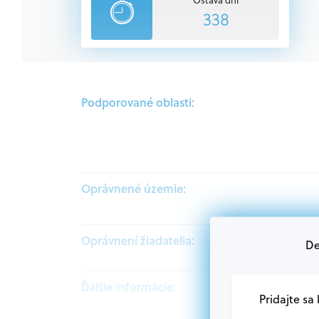
338
Podporované oblasti:
Oprávnené územie:
Oprávnení žiadatelia:
De
Ďalšie informácie:
Pridajte sa