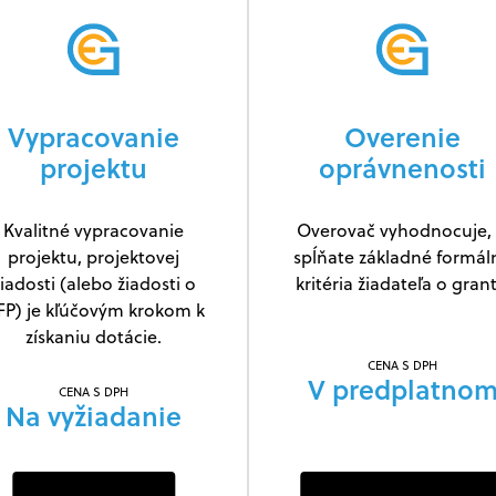
Vypracovanie
Overenie
projektu
oprávnenosti
Kvalitné vypracovanie
Overovač vyhodnocuje, 
projektu, projektovej
spĺňate základné formál
iadosti (alebo žiadosti o
kritéria žiadateľa o grant
FP) je kľúčovým krokom k
získaniu dotácie.
CENA S DPH
V predplatno
CENA S DPH
Na vyžiadanie