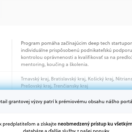
Program pomáha začínajúcim deep tech startupom
individuálne prispôsobenú podnikateľskú podporu.
kontrolou oprávnenosti a kvalifikovať sa na predlo
mentoring, koučing a školenia.
Trnavský kraj, Bratislavský kraj, Košický kraj, Nitrian
Prešovský kraj, Trenčiansky kraj
tail grantovej výzvy patrí k prémiovému obsahu nášho portá
Podnikatelia
Oprávnení žiadatelia:
neobmedzený prístup ku všetký
 k predplatiteľom a získajte
V databáze grantov a dotácií na portáli Grantexper
databáze a ďalšie služby z našej ponuky