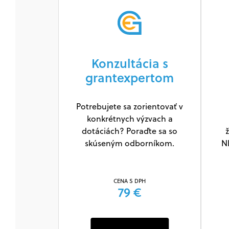
Konzultácia s
grantexpertom
Potrebujete sa zorientovať v
konkrétnych výzvach a
dotáciách? Poraďte sa so
ž
skúseným odborníkom.
N
CENA S DPH
79 €