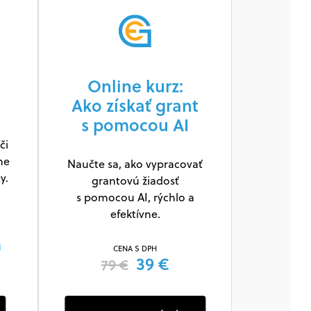
Online kurz:
Ako získať grant
s pomocou AI
či
ne
Naučte sa, ako vypracovať
y.
grantovú žiadosť
s pomocou AI, rýchlo a
efektívne.
m
CENA S DPH
39 €
79 €