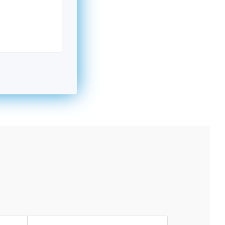
kromný subjekt, komerčný alebo nekomerčný,
ická osoba v Nórsku alebo na Slovensku,
alebo agentúra aktívne zapojená a efektívne