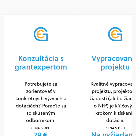
Konzultácia s
Vypracovani
grantexpertom
projektu
Potrebujete sa
Kvalitné vypracovan
zorientovať v
projektu, projektov
konkrétnych výzvach a
žiadosti (alebo žiado
dotáciách? Poraďte sa
o NFP) je kľúčový
so skúseným
krokom k získaniu
odborníkom.
dotácie.
CENA S DPH
CENA S DPH
79 €
Na vyžiadani