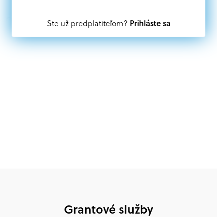
Oprávnení partneri:
Prihláste sa
Ste už predplatiteľom?
Akákoľvek právnická osoba, t. j. verejný alebo súkromný
subjekt, komerčný alebo nekomerčný, ako aj
mimovládne organizácie zriadené ako právnická osoba v
Nórsku alebo na Slovensku, alebo akákoľvek
medzinárodná organizácia, orgán alebo agentúra
aktívne zapojená a efektívne prispievajúca k
implementácii projektu
Grantové služby