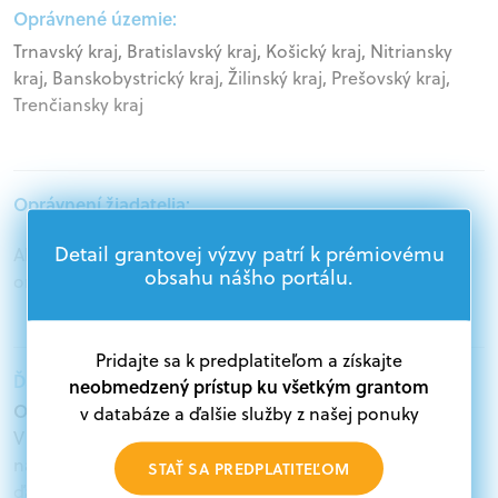
Oprávnené územie:
Trnavský kraj, Bratislavský kraj, Košický kraj, Nitriansky
kraj, Banskobystrický kraj, Žilinský kraj, Prešovský kraj,
Trenčiansky kraj
Oprávnení žiadatelia:
Detail grantovej výzvy patrí k prémiovému
Akademický sektor, Podnikatelia, Mimovládne
obsahu nášho portálu.
organizácie, Samospráva, Štátna správa, Veľké podniky
Pridajte sa k predplatiteľom a získajte
Ďalšie informácie:
neobmedzený prístup ku všetkým grantom
Oprávnení žiadatelia:
v databáze a ďalšie služby z našej ponuky
V databáze grantov a dotácií na portáli Grantexpert.sk
nájdete aktuálne výzvy z eurofondov, plánu obnovy a
STAŤ SA PREDPLATITEĽOM
ďalších zdrojov.