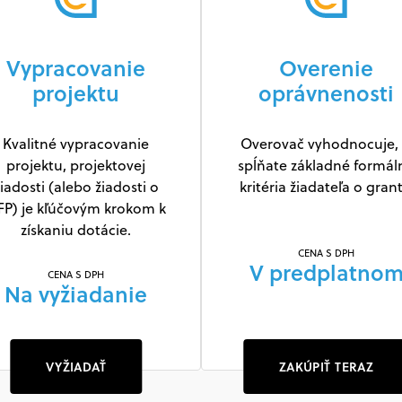
Vypracovanie
Overenie
projektu
oprávnenosti
Kvalitné vypracovanie
Overovač vyhodnocuje, 
projektu, projektovej
spĺňate základné formál
iadosti (alebo žiadosti o
kritéria žiadateľa o grant
FP) je kľúčovým krokom k
získaniu dotácie.
CENA S DPH
V predplatno
CENA S DPH
Na vyžiadanie
VYŽIADAŤ
ZAKÚPIŤ TERAZ