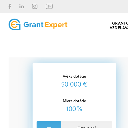
GRANT
VZDELÁV
Výška dotácie
50 000 €
Miera dotácie
100%
Ostáva dní