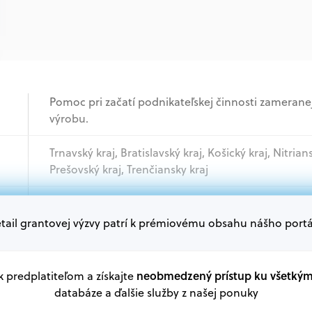
Pomoc pri začatí podnikateľskej činnosti zameranej
výrobu.
Trnavský kraj, Bratislavský kraj, Košický kraj, Nitrian
Prešovský kraj, Trenčiansky kraj
Veľké podniky, Podnikatelia
tail grantovej výzvy patrí k prémiovému obsahu nášho portá
Oprávnení žiadatelia:
V databáze grantov a dotácií na portáli Grantexper
neobmedzený prístup ku všetký
 k predplatiteľom a získajte
plánu obnovy a ďalších zdrojov.
databáze a ďalšie služby z našej ponuky