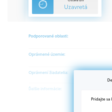
Uzavretá
Podporované oblasti:
Oprávnené územie:
Oprávnení žiadatelia:
De
Ďalšie informácie:
Pridajte sa