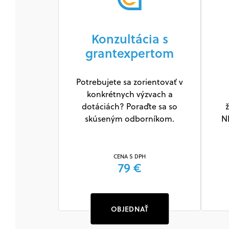
Konzultácia s
grantexpertom
Potrebujete sa zorientovať v
konkrétnych výzvach a
dotáciách? Poraďte sa so
ž
skúseným odborníkom.
N
CENA S DPH
79 €
OBJEDNAŤ