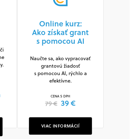
Online kurz:
Ako získať grant
s pomocou AI
či
ne
Naučte sa, ako vypracovať
y.
grantovú žiadosť
s pomocou AI, rýchlo a
efektívne.
m
CENA S DPH
39 €
79 €
VIAC INFORMÁCIÍ