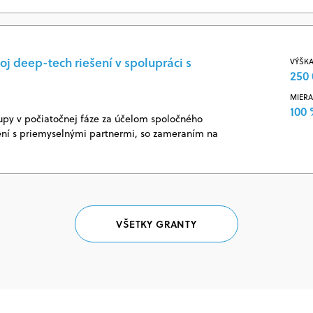
oj deep-tech riešení v spolupráci s
VÝŠKA
250 
MIERA
100
upy v počiatočnej fáze za účelom spoločného
šení s priemyselnými partnermi, so zameraním na
VŠETKY GRANTY