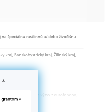
 na špeciálnu rastlinnú a/alebo živočíšnu
sky kraj, Banskobystrický kraj, Žilinský kraj,
lu.
t.sk nájdete aktuálne výzvy z eurofondov,
m grantom
v