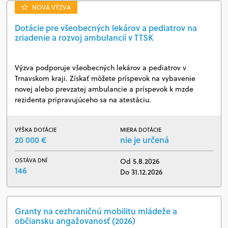
NOVÁ VÝZVA
Dotácie pre všeobecných lekárov a pediatrov na
zriadenie a rozvoj ambulancií v TTSK
Výzva podporuje všeobecných lekárov a pediatrov v
Trnavskom kraji. Získať môžete príspevok na vybavenie
novej alebo prevzatej ambulancie a príspevok k mzde
rezidenta pripravujúceho sa na atestáciu.
VÝŠKA DOTÁCIE
MIERA DOTÁCIE
20 000 €
nie je určená
OSTÁVA DNÍ
Od 5.8.2026
146
Do 31.12.2026
Granty na cezhraničnú mobilitu mládeže a
občiansku angažovanosť (2026)