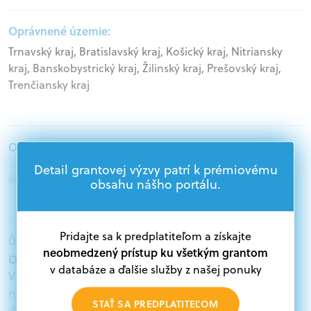
Oprávnené územie:
Trnavský kraj, Bratislavský kraj, Košický kraj, Nitriansky
kraj, Banskobystrický kraj, Žilinský kraj, Prešovský kraj,
Trenčiansky kraj
Oprávnení žiadatelia:
Detail grantovej výzvy patrí k prémiovému
Jednotlivci, Mimovládne organizácie, Podnikatelia
obsahu nášho portálu.
Pridajte sa k predplatiteľom a získajte
Ďalšie informácie:
neobmedzený prístup ku všetkým grantom
Oprávnení žiadatelia:
v databáze a ďalšie služby z našej ponuky
V databáze grantov a dotácií na portáli Grantexpert.sk
nájdete aktuálne výzvy z eurofondov, plánu obnovy a
STAŤ SA PREDPLATITEĽOM
ďalších zdrojov.