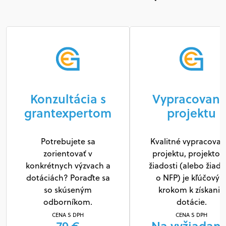
Konzultácia s
Vypracovani
grantexpertom
projektu
Potrebujete sa
Kvalitné vypracovan
zorientovať v
projektu, projektov
konkrétnych výzvach a
žiadosti (alebo žiado
dotáciách? Poraďte sa
o NFP) je kľúčový
so skúseným
krokom k získaniu
odborníkom.
dotácie.
CENA S DPH
CENA S DPH
79 €
Na vyžiadani