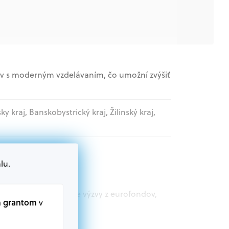
ov s moderným vzdelávaním, čo umožní zvýšiť
sky kraj, Banskobystrický kraj, Žilinský kraj,
lu.
t.sk nájdete aktuálne výzvy z eurofondov,
m grantom
v