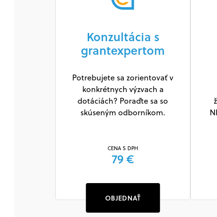
Konzultácia s
grantexpertom
Potrebujete sa zorientovať v
konkrétnych výzvach a
dotáciách? Poraďte sa so
ž
skúseným odborníkom.
N
CENA S DPH
79 €
OBJEDNAŤ