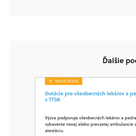
Ďalšie po
NOVÁ VÝZVA
Dotácie pre všeobecných lekárov a pe
v TTSK
Výzva podporuje všeobecných lekárov a pediat
vybavenie novej alebo prevzatej ambulancie a
atestáciu.