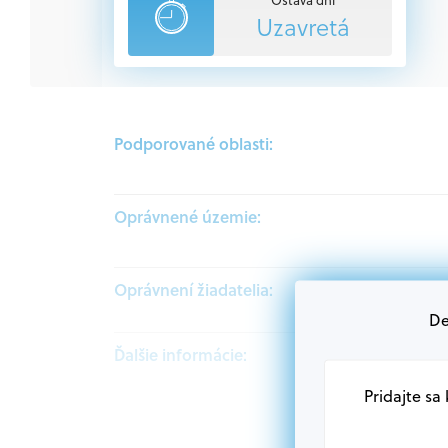
Uzavretá
Podporované oblasti:
Oprávnené územie:
Oprávnení žiadatelia:
De
Ďalšie informácie:
Pridajte sa