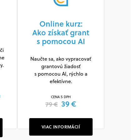
Online kurz:
Ako získať grant
s pomocou AI
či
ne
Naučte sa, ako vypracovať
y.
grantovú žiadosť
s pomocou AI, rýchlo a
efektívne.
m
CENA S DPH
39 €
79 €
VIAC INFORMÁCIÍ