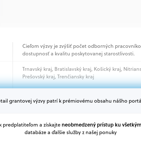
Cieľom výzvy je zvýšiť počet odborných pracovník
dostupnosť a kvalitu poskytovanej starostlivosti.
Trnavský kraj, Bratislavský kraj, Košický kraj, Nitrian
Prešovský kraj, Trenčiansky kraj
Jednotlivci
tail grantovej výzvy patrí k prémiovému obsahu nášho portá
Oprávnení žiadatelia:
V databáze grantov a dotácií na portáli Grantexper
neobmedzený prístup ku všetký
 k predplatiteľom a získajte
plánu obnovy a ďalších zdrojov.
databáze a ďalšie služby z našej ponuky