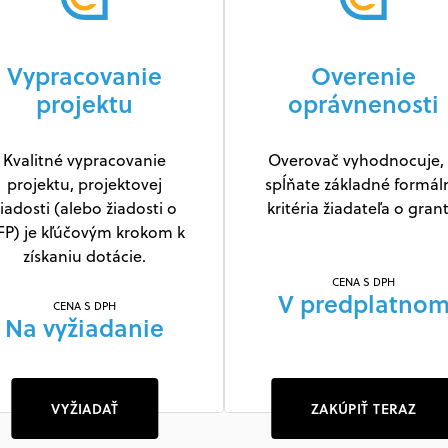
Vypracovanie
Overenie
projektu
oprávnenosti
Kvalitné vypracovanie
Overovač vyhodnocuje, 
projektu, projektovej
spĺňate základné formál
iadosti (alebo žiadosti o
kritéria žiadateľa o grant
FP) je kľúčovým krokom k
získaniu dotácie.
CENA S DPH
V predplatno
CENA S DPH
Na vyžiadanie
VYŽIADAŤ
ZAKÚPIŤ TERAZ