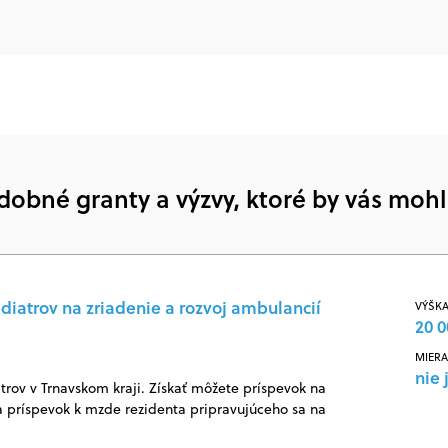
dobné granty a výzvy, ktoré by vás mohl
diatrov na zriadenie a rozvoj ambulancií
VÝŠKA
20 0
MIERA
nie 
rov v Trnavskom kraji. Získať môžete príspevok na
 príspevok k mzde rezidenta pripravujúceho sa na