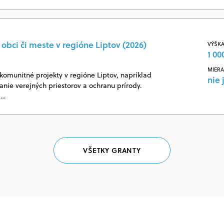
obci či meste v regióne Liptov (2026)
VÝŠKA
1 00
MIERA
omunitné projekty v regióne Liptov, napríklad
nie 
vanie verejných priestorov a ochranu prírody.
j…
VŠETKY GRANTY