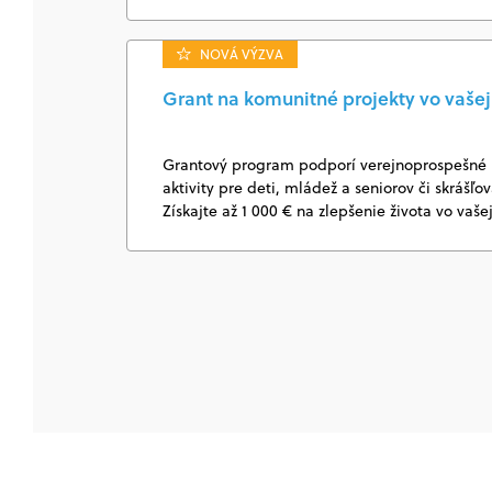
NOVÁ VÝZVA
Grant na komunitné projekty vo vašej 
Grantový program podporí verejnoprospešné k
aktivity pre deti, mládež a seniorov či skrášľo
Získajte až 1 000 € na zlepšenie života vo vaše