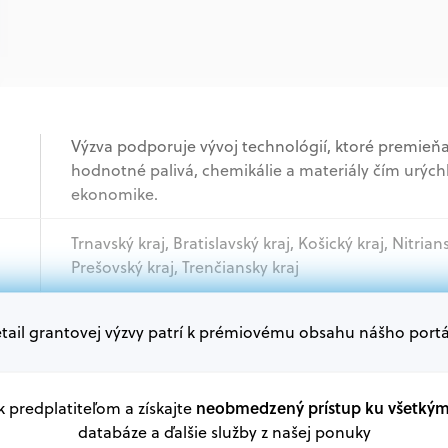
Výzva podporuje vývoj technológií, ktoré premieň
hodnotné palivá, chemikálie a materiály čím urýchľ
ekonomike.
Trnavský kraj, Bratislavský kraj, Košický kraj, Nitrian
Prešovský kraj, Trenčiansky kraj
tail grantovej výzvy patrí k prémiovému obsahu nášho portá
Podnikatelia, Akademický sektor, Mimovládne orga
Oprávnení žiadatelia:
V databáze grantov a dotácií na portáli Grantexper
neobmedzený prístup ku všetký
 k predplatiteľom a získajte
plánu obnovy a ďalších zdrojov.
databáze a ďalšie služby z našej ponuky