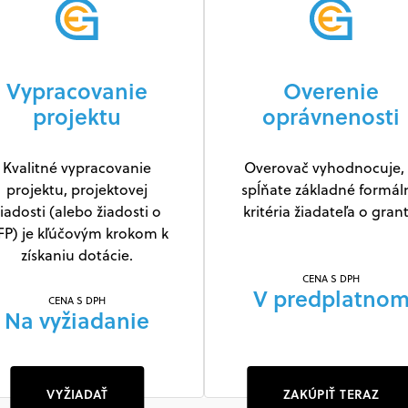
Vypracovanie
Overenie
projektu
oprávnenosti
Kvalitné vypracovanie
Overovač vyhodnocuje, 
projektu, projektovej
spĺňate základné formál
iadosti (alebo žiadosti o
kritéria žiadateľa o grant
FP) je kľúčovým krokom k
získaniu dotácie.
CENA S DPH
V predplatno
CENA S DPH
Na vyžiadanie
VYŽIADAŤ
ZAKÚPIŤ TERAZ