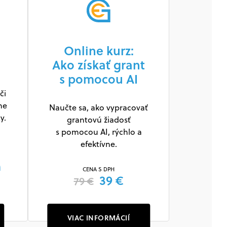
Online kurz:
Ako získať grant
s pomocou AI
či
ne
Naučte sa, ako vypracovať
y.
grantovú žiadosť
s pomocou AI, rýchlo a
efektívne.
m
CENA S DPH
39 €
79 €
VIAC INFORMÁCIÍ