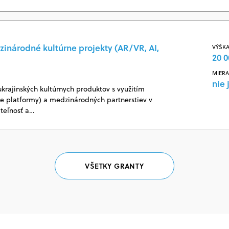
zinárodné kultúrne projekty (AR/VR, AI,
VÝŠKA
20 0
MIERA
nie 
ukrajinských kultúrnych produktov s využitím
vne platformy) a medzinárodných partnerstiev v
ateľnosť a…
VŠETKY GRANTY