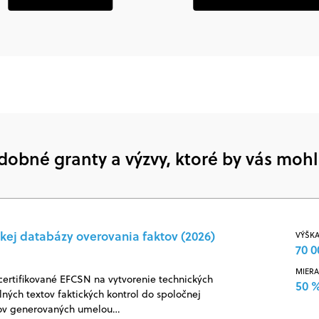
dobné granty a výzvy, ktoré by vás mohl
kej databázy overovania faktov (2026)
VÝŠKA
70 0
MIERA
certifikované EFCSN na vytvorenie technických
50 
ných textov faktických kontrol do spoločnej
jov generovaných umelou…