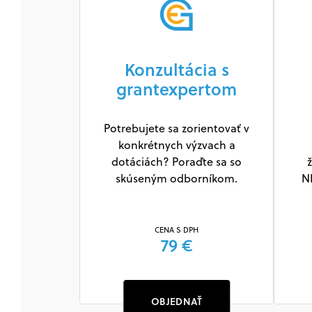
Konzultácia s
grantexpertom
Potrebujete sa zorientovať v
konkrétnych výzvach a
dotáciách? Poraďte sa so
ž
skúseným odborníkom.
N
CENA S DPH
79 €
OBJEDNAŤ