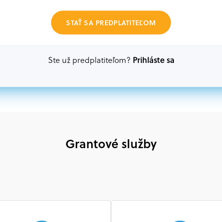
Oprávnení partneri:
STAŤ SA PREDPLATITEĽOM
Akákoľvek právnická osoba, t. j. verejný alebo sú
ako aj mimovládne organizácie zriadené ako právn
alebo akákoľvek medzinárodná organizácia, orgán 
Prihláste sa
Ste už predplatiteľom?
prispievajúca k implementácii projektu
Grantové služby