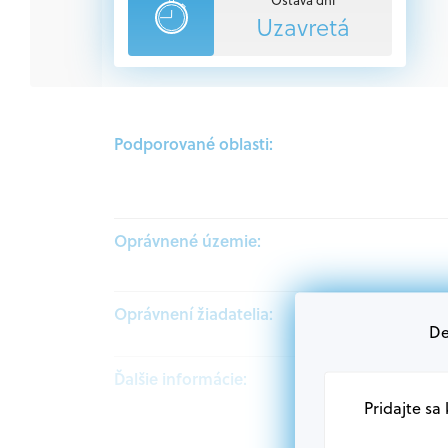
Uzavretá
Podporované oblasti:
Oprávnené územie:
Oprávnení žiadatelia:
De
Ďalšie informácie:
Pridajte sa