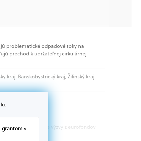
ajú problematické odpadové toky na
ujú prechod k udržateľnej cirkulárnej
sky kraj, Banskobystrický kraj, Žilinský kraj,
lu.
nizácie
t.sk nájdete aktuálne výzvy z eurofondov,
m grantom
v