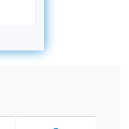
kromný subjekt, komerčný alebo nekomerčný,
ická osoba v Nórsku alebo na Slovensku,
alebo agentúra aktívne zapojená a efektívne