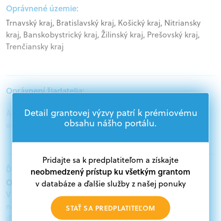
Oprávnené územie:
Trnavský kraj, Bratislavský kraj, Košický kraj, Nitriansky
kraj, Banskobystrický kraj, Žilinský kraj, Prešovský kraj,
Trenčiansky kraj
Oprávnení žiadatelia:
Detail grantovej výzvy patrí k prémiovému
Akademický sektor, Podnikatelia, Mimovládne
obsahu nášho portálu.
organizácie
Pridajte sa k predplatiteľom a získajte
Ďalšie informácie:
neobmedzený prístup ku všetkým grantom
Oprávnení žiadatelia:
v databáze a ďalšie služby z našej ponuky
V databáze grantov a dotácií na portáli Grantexpert.sk
nájdete aktuálne výzvy z eurofondov, plánu obnovy a
STAŤ SA PREDPLATITEĽOM
ďalších zdrojov.