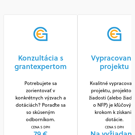
Konzultácia s
Vypracovani
grantexpertom
projektu
Potrebujete sa
Kvalitné vypracovan
zorientovať v
projektu, projektov
konkrétnych výzvach a
žiadosti (alebo žiado
dotáciách? Poraďte sa
o NFP) je kľúčový
so skúseným
krokom k získaniu
odborníkom.
dotácie.
CENA S DPH
CENA S DPH
79 €
Na vyžiadani