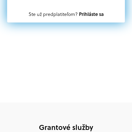
Oprávnení partneri:
Prihláste sa
Ste už predplatiteľom?
Akákoľvek právnická osoba, t. j. verejný alebo súkromný
subjekt, komerčný alebo nekomerčný, ako aj
mimovládne organizácie zriadené ako právnická osoba v
Nórsku alebo na Slovensku, alebo akákoľvek
medzinárodná organizácia, orgán alebo agentúra
aktívne zapojená a efektívne prispievajúca k
implementácii projektu
Grantové služby