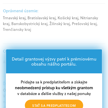
Oprávnené územie:
Trnavský kraj, Bratislavský kraj, Košický kraj, Nitriansky
kraj, Banskobystrický kraj, Žilinský kraj, Prešovský kraj,
Trenčiansky kraj
Oprávnení žiadatelia:
Detail grantovej výzvy patrí k prémiovému
Akademický sektor
obsahu nášho portálu.
Pridajte sa k predplatiteľom a získajte
Ďalšie informácie:
neobmedzený prístup ku všetkým grantom
Oprávnení žiadatelia:
v databáze a ďalšie služby z našej ponuky
V databáze grantov a dotácií na portáli Grantexpert.sk
nájdete aktuálne výzvy z eurofondov, plánu obnovy a
STAŤ SA PREDPLATITEĽOM
ďalších zdrojov.