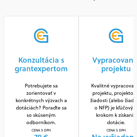
Konzultácia s
Vypracovani
grantexpertom
projektu
Potrebujete sa
Kvalitné vypracovan
zorientovať v
projektu, projektov
konkrétnych výzvach a
žiadosti (alebo žiado
dotáciách? Poraďte sa
o NFP) je kľúčový
so skúseným
krokom k získaniu
odborníkom.
dotácie.
CENA S DPH
CENA S DPH
79 €
Na vyžiadani