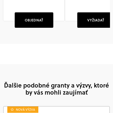
OBJEDNAŤ
VYŽIADAŤ
Ďalšie podobné granty a výzvy, ktoré
by vás mohli zaujímať
NOVÁ VÝZVA