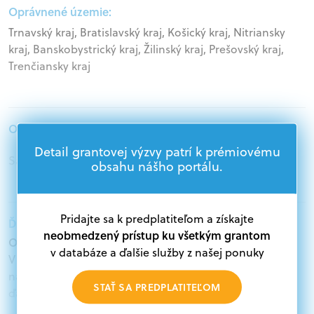
Oprávnené územie:
Trnavský kraj, Bratislavský kraj, Košický kraj, Nitriansky
kraj, Banskobystrický kraj, Žilinský kraj, Prešovský kraj,
Trenčiansky kraj
Oprávnení žiadatelia:
Detail grantovej výzvy patrí k prémiovému
Samospráva, Štátna správa, Mimovládne organizácie
obsahu nášho portálu.
Pridajte sa k predplatiteľom a získajte
Ďalšie informácie:
neobmedzený prístup ku všetkým grantom
Oprávnení žiadatelia:
v databáze a ďalšie služby z našej ponuky
V databáze grantov a dotácií na portáli Grantexpert.sk
nájdete aktuálne výzvy z eurofondov, plánu obnovy a
STAŤ SA PREDPLATITEĽOM
ďalších zdrojov.