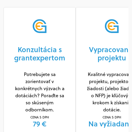
Konzultácia s
Vypracovani
grantexpertom
projektu
Potrebujete sa
Kvalitné vypracovan
zorientovať v
projektu, projektov
konkrétnych výzvach a
žiadosti (alebo žiado
dotáciách? Poraďte sa
o NFP) je kľúčový
so skúseným
krokom k získaniu
odborníkom.
dotácie.
CENA S DPH
CENA S DPH
79 €
Na vyžiadani