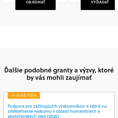
OBJEDNAŤ
VYŽIADAŤ
Súhlasím so spracovaním osobných údajov v súlade so
zásadami ochrany osobných údajov
POKRAČOVAŤ
Ďalšie podobné granty a výzvy, ktoré
by vás mohli zaujímať
NOVÁ VÝZVA
Podpora pre začínajúcich výskumníkov: 6 000 € na
zviditeľnenie výskumu v oblasti humanitných a
spoločenských vied (2026)