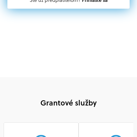
mimovládne organizácie zriadené ako právnická osoba v
Nórsku alebo na Slovensku, alebo akákoľvek
medzinárodná organizácia, orgán alebo agentúra
aktívne zapojená a efektívne prispievajúca k
implementácii projektu
Grantové služby