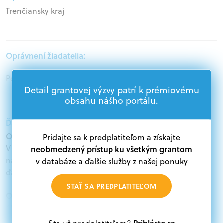
Trenčiansky kraj
Oprávnení žiadatelia:
Podnikatelia, Mimovládne organizácie
Detail grantovej výzvy patrí k prémiovému
obsahu nášho portálu.
Ďalšie informácie:
Oprávnení žiadatelia:
Pridajte sa k predplatiteľom a získajte
V databáze grantov a dotácií na portáli Grantexpert.sk
neobmedzený prístup ku všetkým grantom
nájdete aktuálne výzvy z eurofondov, plánu obnovy a
v databáze a ďalšie služby z našej ponuky
ďalších zdrojov.
STAŤ SA PREDPLATITEĽOM
Oprávnení partneri:
Akákoľvek právnická osoba, t. j. verejný alebo súkromný
subjekt, komerčný alebo nekomerčný, ako aj
Prihláste sa
Ste už predplatiteľom?