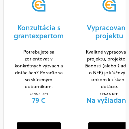
Grantový radar
CENA S DPH
Konzultácia s
Vypracovani
Zadarmo
grantexpertom
projektu
Potrebujete sa
Kvalitné vypracovan
zorientovať v
projektu, projektov
konkrétnych výzvach a
žiadosti (alebo žiado
Nezmeškajte žiadnu novú grantovú
dotáciách? Poraďte sa
o NFP) je kľúčový
výzvu
so skúseným
krokom k získaniu
odborníkom.
dotácie.
Bezplatne za Vás sledujeme granty a dotácie. Stačí zadať
Váš email.
CENA S DPH
CENA S DPH
79 €
Na vyžiadani
Krok: 1/2