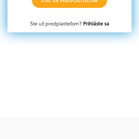
STAŤ SA PREDPLATITEĽOM
ďalších zdrojov.
Oprávnení partneri:
Prihláste sa
Ste už predplatiteľom?
Akákoľvek právnická osoba, t. j. verejný alebo súkromný
subjekt, komerčný alebo nekomerčný, ako aj
mimovládne organizácie zriadené ako právnická osoba v
Nórsku alebo na Slovensku, alebo akákoľvek
medzinárodná organizácia, orgán alebo agentúra
aktívne zapojená a efektívne prispievajúca k
implementácii projektu