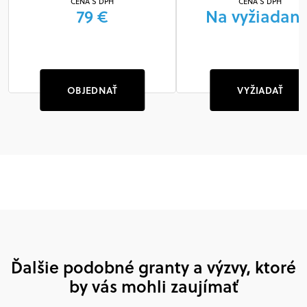
CENA S DPH
CENA S DPH
79 €
Na vyžiadani
OBJEDNAŤ
VYŽIADAŤ
Ďalšie podobné granty a výzvy, ktoré
by vás mohli zaujímať