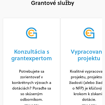
Grantové služby
Konzultácia s
Vypracovani
grantexpertom
projektu
Potrebujete sa
Kvalitné vypracovan
zorientovať v
projektu, projektov
konkrétnych výzvach a
žiadosti (alebo žiado
dotáciách? Poraďte sa
o NFP) je kľúčový
so skúseným
krokom k získaniu
odborníkom.
dotácie.