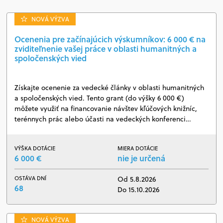
NOVÁ VÝZVA
Ocenenia pre začínajúcich výskumníkov: 6 000 € na
zviditeľnenie vašej práce v oblasti humanitných a
spoločenských vied
Získajte ocenenie za vedecké články v oblasti humanitných
a spoločenských vied. Tento grant (do výšky 6 000 €)
môžete využiť na financovanie návštev kľúčových knižníc,
terénnych prác alebo účasti na vedeckých konferenci…
VÝŠKA DOTÁCIE
MIERA DOTÁCIE
6 000 €
nie je určená
OSTÁVA DNÍ
Od 5.8.2026
68
Do 15.10.2026
NOVÁ VÝZVA