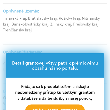
Oprávnené územie:
Trnavský kraj, Bratislavský kraj, Košický kraj, Nitriansky
kraj, Banskobystrický kraj, Žilinský kraj, Prešovský kraj,
Trenčiansky kraj
Oprávnení žiadatelia:
Detail grantovej výzvy patrí k prémiovému
Akademický sektor, Mimovládne organizácie, Štátna
obsahu nášho portálu.
správa
Pridajte sa k predplatiteľom a získajte
Ďalšie informácie:
neobmedzený prístup ku všetkým grantom
Oprávnení žiadatelia:
v databáze a ďalšie služby z našej ponuky
V databáze grantov a dotácií na portáli Grantexpert.sk
nájdete aktuálne výzvy z eurofondov, plánu obnovy a