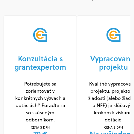
Konzultácia s
Vypracovani
grantexpertom
projektu
Potrebujete sa
Kvalitné vypracovan
zorientovať v
projektu, projektov
konkrétnych výzvach a
žiadosti (alebo žiado
dotáciách? Poraďte sa
o NFP) je kľúčový
so skúseným
krokom k získaniu
odborníkom.
dotácie.
CENA S DPH
CENA S DPH
79 €
Na vyžiadani