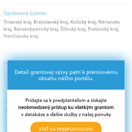
Oprávnené územie:
Trnavský kraj, Bratislavský kraj, Košický kraj, Nitriansky
kraj, Banskobystrický kraj, Žilinský kraj, Prešovský kraj,
Trenčiansky kraj
Oprávnení žiadatelia:
Detail grantovej výzvy patrí k prémiovému
Jednotlivci, Mimovládne organizácie
obsahu nášho portálu.
Pridajte sa k predplatiteľom a získajte
Ďalšie informácie:
neobmedzený prístup ku všetkým grantom
Oprávnení žiadatelia:
v databáze a ďalšie služby z našej ponuky
V databáze grantov a dotácií na portáli Grantexpert.sk
nájdete aktuálne výzvy z eurofondov, plánu obnovy a
STAŤ SA PREDPLATITEĽOM
ďalších zdrojov.