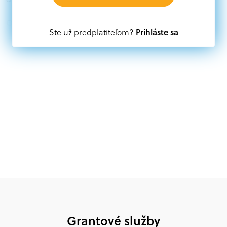
Oprávnení partneri:
Prihláste sa
Ste už predplatiteľom?
Akákoľvek právnická osoba, t. j. verejný alebo súkromný
subjekt, komerčný alebo nekomerčný, ako aj
mimovládne organizácie zriadené ako právnická osoba v
Nórsku alebo na Slovensku, alebo akákoľvek
medzinárodná organizácia, orgán alebo agentúra
aktívne zapojená a efektívne prispievajúca k
implementácii projektu
Grantové služby