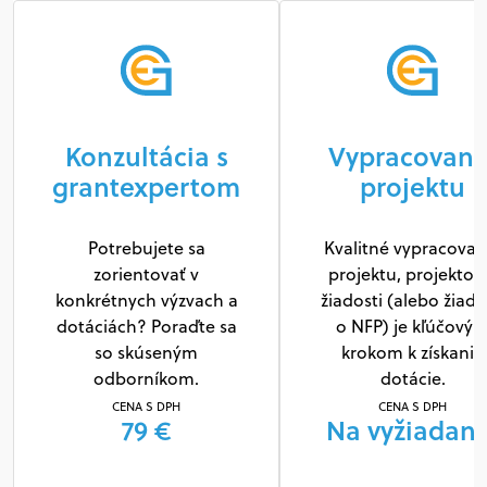
Konzultácia s
Vypracovani
grantexpertom
projektu
Potrebujete sa
Kvalitné vypracovan
zorientovať v
projektu, projektov
konkrétnych výzvach a
žiadosti (alebo žiado
dotáciách? Poraďte sa
o NFP) je kľúčový
so skúseným
krokom k získaniu
odborníkom.
dotácie.
CENA S DPH
CENA S DPH
79 €
Na vyžiadani