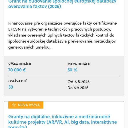
Grant na budovanie spoločnej európskej databázy
overovania faktov (2026)
Financovanie pre organizácie overujúce fakty certifikované
EFCSN na vytvorenie technických pracovných postupov,
vkladanie overených úplných textov faktických kontrol do
spoločnej európskej databázy a preverovanie metaúdajov
generovaných umelou…
VÝŠKA DOTÁCIE
MIERA DOTÁCIE
70 000 €
50 %
OSTÁVA DNÍ
Od 6.8.2026
30
Do 6.9.2026
NOVÁ VÝZVA
Granty na digitálne, inkluzívne a medzinárodné
kultúrne projekty (AR/VR, AI, big data, interaktívne
formáty)