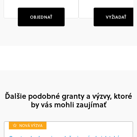
OBJEDNAŤ
VYŽIADAŤ
Ďalšie podobné granty a výzvy, ktoré
by vás mohli zaujímať
NOVÁ VÝZVA