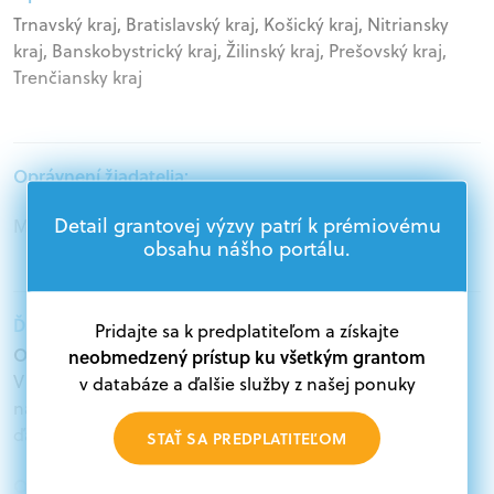
Trnavský kraj, Bratislavský kraj, Košický kraj, Nitriansky
kraj, Banskobystrický kraj, Žilinský kraj, Prešovský kraj,
Trenčiansky kraj
Oprávnení žiadatelia:
Detail grantovej výzvy patrí k prémiovému
Mimovládne organizácie, Štátna správa
obsahu nášho portálu.
Ďalšie informácie:
Pridajte sa k predplatiteľom a získajte
Oprávnení žiadatelia:
neobmedzený prístup ku všetkým grantom
V databáze grantov a dotácií na portáli Grantexpert.sk
v databáze a ďalšie služby z našej ponuky
nájdete aktuálne výzvy z eurofondov, plánu obnovy a
ďalších zdrojov.
STAŤ SA PREDPLATITEĽOM
Oprávnení partneri: