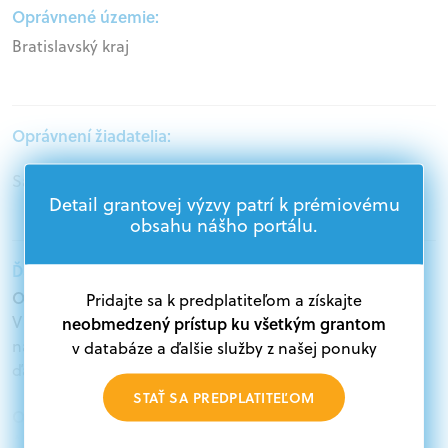
Oprávnené územie:
Bratislavský kraj
Oprávnení žiadatelia:
Samospráva
Detail grantovej výzvy patrí k prémiovému
obsahu nášho portálu.
Ďalšie informácie:
Oprávnení žiadatelia:
Pridajte sa k predplatiteľom a získajte
V databáze grantov a dotácií na portáli Grantexpert.sk
neobmedzený prístup ku všetkým grantom
nájdete aktuálne výzvy z eurofondov, plánu obnovy a
v databáze a ďalšie služby z našej ponuky
ďalších zdrojov.
STAŤ SA PREDPLATITEĽOM
Oprávnení partneri:
Akákoľvek právnická osoba, t. j. verejný alebo súkromný