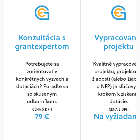
Konzultácia s
Vypracovani
grantexpertom
projektu
Potrebujete sa
Kvalitné vypracovan
zorientovať v
projektu, projektov
konkrétnych výzvach a
žiadosti (alebo žiado
dotáciách? Poraďte sa
o NFP) je kľúčový
so skúseným
krokom k získaniu
odborníkom.
dotácie.
CENA S DPH
CENA S DPH
79 €
Na vyžiadani