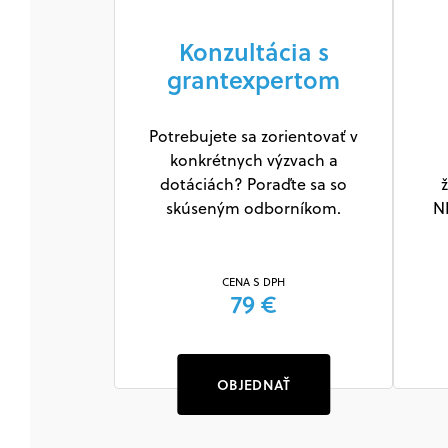
Konzultácia s
grantexpertom
Potrebujete sa zorientovať v
konkrétnych výzvach a
dotáciách? Poraďte sa so
ž
skúseným odborníkom.
N
CENA S DPH
79 €
OBJEDNAŤ