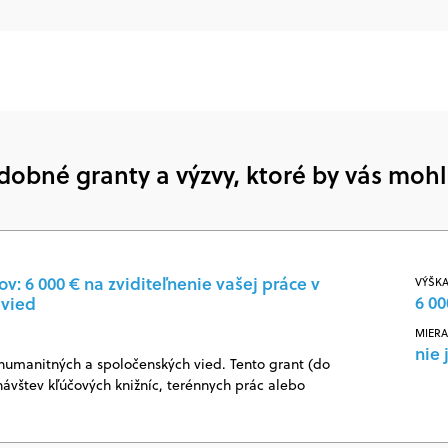
dobné granty a výzvy, ktoré by vás mohl
: 6 000 € na zviditeľnenie vašej práce v
VÝŠKA
6 00
 vied
MIERA
nie 
 humanitných a spoločenských vied. Tento grant (do
návštev kľúčových knižníc, terénnych prác alebo