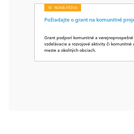
NOVÁ VÝZVA
Požiadajte o grant na komunitné proj
Grant podporí komunitné a verejnoprospešné 
vzdelávacie a rozvojové aktivity či komunitné a
meste a okolitých obciach.