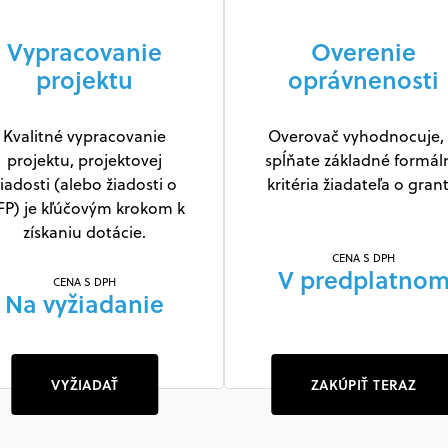
Vypracovanie
Overenie
projektu
oprávnenosti
Kvalitné vypracovanie
Overovač vyhodnocuje, 
projektu, projektovej
spĺňate základné formál
iadosti (alebo žiadosti o
kritéria žiadateľa o grant
FP) je kľúčovým krokom k
získaniu dotácie.
CENA S DPH
V predplatno
CENA S DPH
Na vyžiadanie
VYŽIADAŤ
ZAKÚPIŤ TERAZ