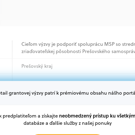
Cieľom výzvy je podporiť spoluprácu MSP so stred
zriaďovateľskej pôsobnosti Prešovského samosprá
Prešovský kraj
Podnikatelia
tail grantovej výzvy patrí k prémiovému obsahu nášho portá
Oprávnení žiadatelia:
V databáze grantov a dotácií na portáli Grantexper
plánu obnovy a ďalších zdrojov.
neobmedzený prístup ku všetký
 k predplatiteľom a získajte
databáze a ďalšie služby z našej ponuky
Oprávnení partneri: