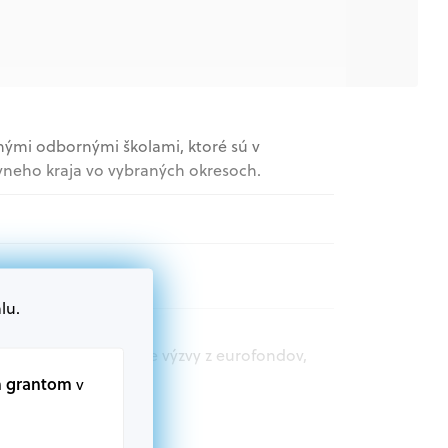
nými odbornými školami, ktoré sú v
vneho kraja vo vybraných okresoch.
lu.
t.sk nájdete aktuálne výzvy z eurofondov,
m grantom
v