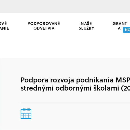
OVÉ
PODPOROVANÉ
NAŠE
GRANT
ANIE
ODVETVIA
SLUŽBY
AI
N
Podpora rozvoja podnikania MSP 
strednými odbornými školami (2