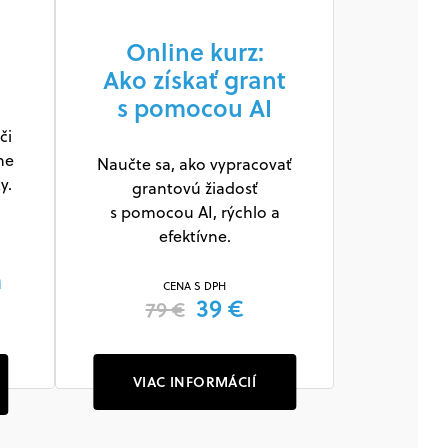
Online kurz:
Ako získať grant
s pomocou AI
či
ne
Naučte sa, ako vypracovať
y.
grantovú žiadosť
s pomocou AI, rýchlo a
efektívne.
m
CENA S DPH
39 €
79 €
VIAC INFORMÁCIÍ