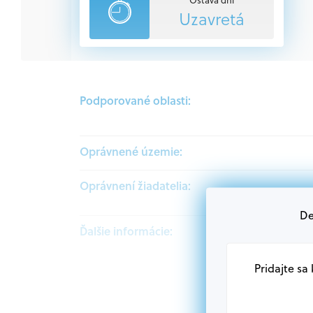
Uzavretá
Podporované oblasti:
Oprávnené územie:
Oprávnení žiadatelia:
De
Ďalšie informácie:
Pridajte sa