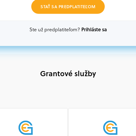
Akákoľvek právnická osoba, t. j. verejný alebo sú
STAŤ SA PREDPLATITEĽOM
ako aj mimovládne organizácie zriadené ako právn
alebo akákoľvek medzinárodná organizácia, orgán 
prispievajúca k implementácii projektu
Prihláste sa
Ste už predplatiteľom?
Grantové služby