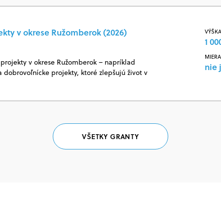
ekty v okrese Ružomberok (2026)
VÝŠKA
1 00
MIERA
projekty v okrese Ružomberok – napríklad
nie 
 dobrovoľnícke projekty, ktoré zlepšujú život v
VŠETKY GRANTY