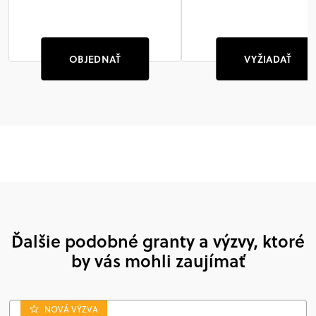
OBJEDNAŤ
VYŽIADAŤ
Ďalšie podobné granty a výzvy, ktoré
by vás mohli zaujímať
NOVÁ VÝZVA