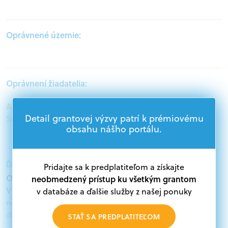
Oprávnené územie:
Oprávnení žiadatelia:
Akademický sektor, Podnikatelia, Jednotlivci,
Detail grantovej výzvy patrí k prémiovému
Samospráva, Mimovládne organizácie
obsahu nášho portálu.
Ďalšie informácie:
Pridajte sa k predplatiteľom a získajte
Oprávnení žiadatelia:
neobmedzený prístup ku všetkým grantom
V databáze grantov a dotácií na portáli Grantexpert.sk
v databáze a ďalšie služby z našej ponuky
nájdete aktuálne výzvy z eurofondov, plánu obnovy a
ďalších zdrojov.
STAŤ SA PREDPLATITEĽOM