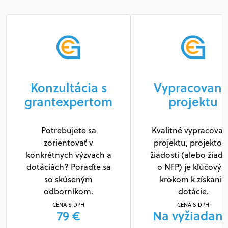
Konzultácia s
Vypracovani
grantexpertom
projektu
Potrebujete sa
Kvalitné vypracovan
zorientovať v
projektu, projektov
konkrétnych výzvach a
žiadosti (alebo žiado
dotáciách? Poraďte sa
o NFP) je kľúčový
so skúseným
krokom k získaniu
odborníkom.
dotácie.
CENA S DPH
CENA S DPH
79 €
Na vyžiadani