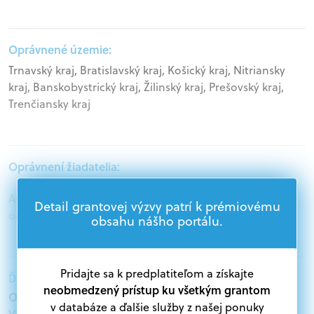
Oprávnené územie:
Trnavský kraj, Bratislavský kraj, Košický kraj, Nitriansky
kraj, Banskobystrický kraj, Žilinský kraj, Prešovský kraj,
Trenčiansky kraj
Oprávnení žiadatelia:
Akademický sektor, Samospráva, Mimovládne
Detail grantovej výzvy patrí k prémiovému
organizácie
obsahu nášho portálu.
Pridajte sa k predplatiteľom a získajte
Ďalšie informácie:
neobmedzený prístup ku všetkým grantom
Oprávnení žiadatelia:
v databáze a ďalšie služby z našej ponuky
V databáze grantov a dotácií na portáli Grantexpert.sk