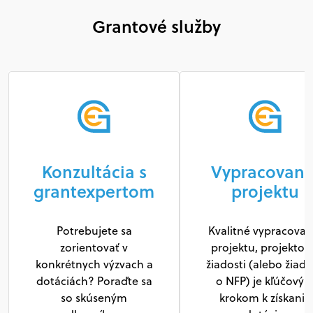
Grantové služby
Konzultácia s
Vypracovani
grantexpertom
projektu
Potrebujete sa
Kvalitné vypracovan
zorientovať v
projektu, projektov
konkrétnych výzvach a
žiadosti (alebo žiado
dotáciách? Poraďte sa
o NFP) je kľúčový
so skúseným
krokom k získaniu