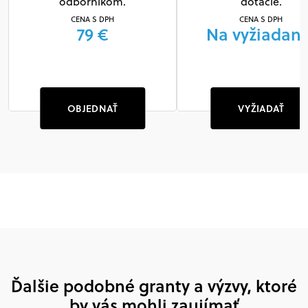
odborníkom.
dotácie.
CENA S DPH
CENA S DPH
79 €
Na vyžiadani
OBJEDNAŤ
VYŽIADAŤ
Ďalšie podobné granty a výzvy, ktoré
by vás mohli zaujímať