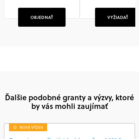
OBJEDNAŤ
VYŽIADAŤ
Ďalšie podobné granty a výzvy, ktoré
by vás mohli zaujímať
NOVÁ VÝZVA