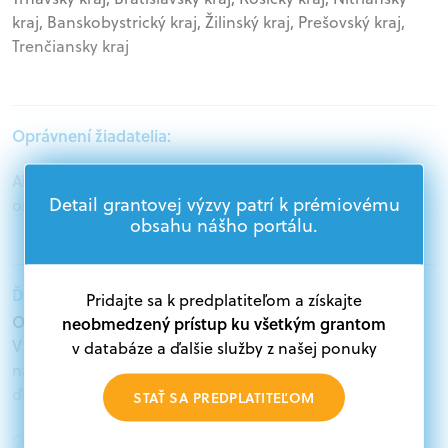
kraj, Banskobystrický kraj, Žilinský kraj, Prešovský kraj,
Trenčiansky kraj
Oprávnení žiadatelia:
Akademický sektor, Podnikatelia, Mimovládne
Detail grantovej výzvy patrí k prémiovému
organizácie
obsahu nášho portálu.
Ďalšie informácie:
Pridajte sa k predplatiteľom a získajte
Oprávnení žiadatelia:
neobmedzený prístup ku všetkým grantom
V databáze grantov a dotácií na portáli Grantexpert.sk
v databáze a ďalšie služby z našej ponuky
nájdete aktuálne výzvy z eurofondov, plánu obnovy a
ďalších zdrojov.
STAŤ SA PREDPLATITEĽOM
Oprávnení partneri: