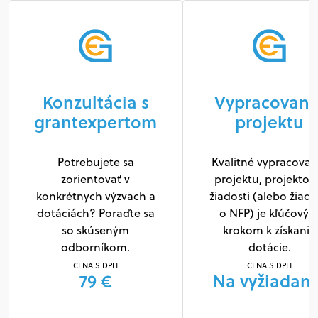
Konzultácia s
Vypracovani
grantexpertom
projektu
Potrebujete sa
Kvalitné vypracovan
zorientovať v
projektu, projektov
konkrétnych výzvach a
žiadosti (alebo žiado
dotáciách? Poraďte sa
o NFP) je kľúčový
so skúseným
krokom k získaniu
odborníkom.
dotácie.
CENA S DPH
CENA S DPH
79 €
Na vyžiadani