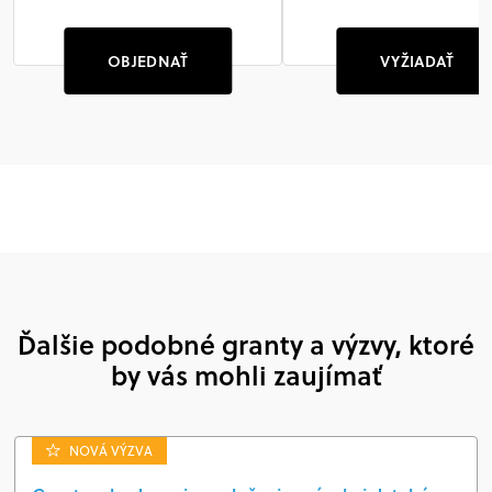
OBJEDNAŤ
VYŽIADAŤ
Ďalšie podobné granty a výzvy, ktoré
by vás mohli zaujímať
NOVÁ VÝZVA