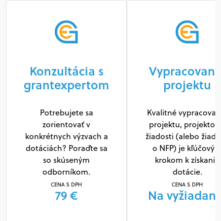
Konzultácia s
Vypracovani
grantexpertom
projektu
Potrebujete sa
Kvalitné vypracovan
zorientovať v
projektu, projektov
konkrétnych výzvach a
žiadosti (alebo žiado
dotáciách? Poraďte sa
o NFP) je kľúčový
so skúseným
krokom k získaniu
odborníkom.
dotácie.
CENA S DPH
CENA S DPH
79 €
Na vyžiadani