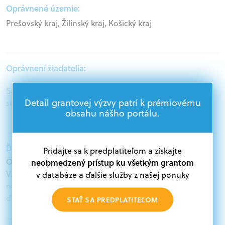
Oprávnené územie:
Prešovský kraj, Žilinský kraj, Košický kraj
Oprávnení žiadatelia:
Samospráva, Mimovládne organizácie, Akademický
Detail grantovej výzvy patrí k prémiovému
sektor, Podnikatelia
obsahu nášho portálu.
Ďalšie informácie:
Pridajte sa k predplatiteľom a získajte
Oprávnení žiadatelia:
neobmedzený prístup ku všetkým grantom
V databáze grantov a dotácií na portáli Grantexpert.sk
v databáze a ďalšie služby z našej ponuky
nájdete aktuálne výzvy z eurofondov, plánu obnovy a
ďalších zdrojov.
STAŤ SA PREDPLATITEĽOM
Oprávnení partneri: