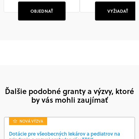
OBJEDNAŤ
VYŽIADAŤ
Ďalšie podobné granty a výzvy, ktoré
by vás mohli zaujímať
NOVÁ VÝZVA
Dotácie pre všeobecných lekárov a pediatrov na