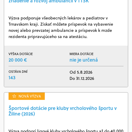
zriadenie a rozvoj ambulancií v TTSK
Výzva podporuje všeobecných lekárov a pediatrov v
Trnavskom kraji. Získať môžete príspevok na vybavenie
novej alebo prevzatej ambulancie a príspevok k mzde
rezidenta pripravujúceho sa na atestáciu.
VÝŠKA DOTÁCIE
MIERA DOTÁCIE
20 000 €
nie je určená
OSTÁVA DNÍ
Od 5.8.2026
143
Do 31.12.2026
NOVÁ VÝZVA
Športové dotácie pre kluby vrcholového športu v
Žiline (2026)
Výzva podporí ligové kluby vrcholového športu až do 40 000