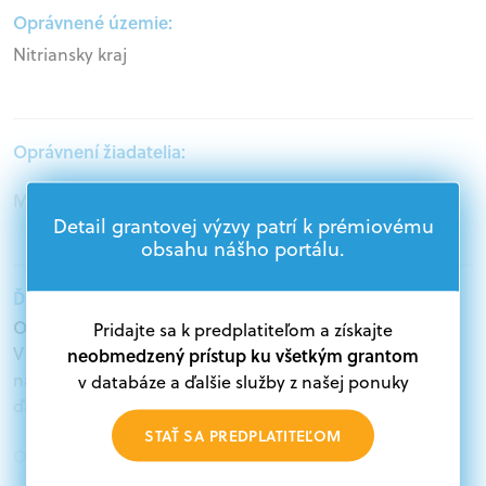
Oprávnené územie:
Nitriansky kraj
Oprávnení žiadatelia:
Mimovládne organizácie
Detail grantovej výzvy patrí k prémiovému
obsahu nášho portálu.
Ďalšie informácie:
Oprávnení žiadatelia:
Pridajte sa k predplatiteľom a získajte
V databáze grantov a dotácií na portáli Grantexpert.sk
neobmedzený prístup ku všetkým grantom
nájdete aktuálne výzvy z eurofondov, plánu obnovy a
v databáze a ďalšie služby z našej ponuky
ďalších zdrojov.
STAŤ SA PREDPLATITEĽOM
Oprávnení partneri:
Akákoľvek právnická osoba, t. j. verejný alebo súkromný