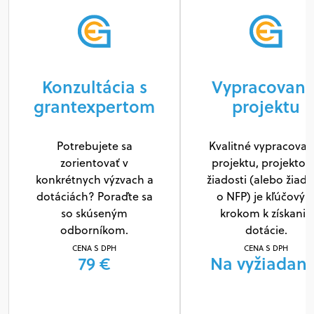
Konzultácia s
Vypracovani
grantexpertom
projektu
Potrebujete sa
Kvalitné vypracovan
zorientovať v
projektu, projektov
konkrétnych výzvach a
žiadosti (alebo žiado
dotáciách? Poraďte sa
o NFP) je kľúčový
so skúseným
krokom k získaniu
odborníkom.
dotácie.
CENA S DPH
CENA S DPH
79 €
Na vyžiadani