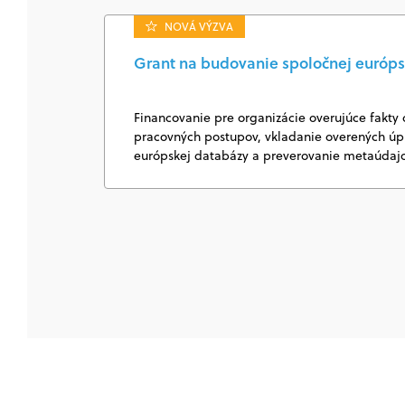
NOVÁ VÝZVA
Grant na budovanie spoločnej európs
Financovanie pre organizácie overujúce fakty 
pracovných postupov, vkladanie overených úpl
európskej databázy a preverovanie metaúda