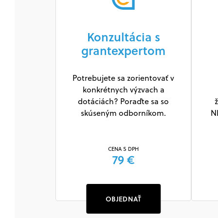
Konzultácia s
grantexpertom
Potrebujete sa zorientovať v
konkrétnych výzvach a
dotáciách? Poraďte sa so
ž
skúseným odborníkom.
N
CENA S DPH
79 €
OBJEDNAŤ