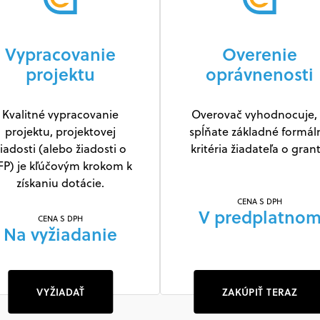
Vypracovanie
Overenie
projektu
oprávnenosti
Kvalitné vypracovanie
Overovač vyhodnocuje, 
projektu, projektovej
spĺňate základné formál
iadosti (alebo žiadosti o
kritéria žiadateľa o grant
FP) je kľúčovým krokom k
získaniu dotácie.
CENA S DPH
V predplatno
CENA S DPH
Na vyžiadanie
VYŽIADAŤ
ZAKÚPIŤ TERAZ