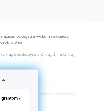
anizáciu podujatí a výskum súvisiaci s
 osobnosťami.
sky kraj, Banskobystrický kraj, Žilinský kraj,
e organizácie
lu.
t.sk nájdete aktuálne výzvy z eurofondov,
m grantom
v