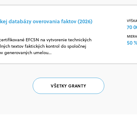
kej databázy overovania faktov (2026)
VÝŠKA
70 0
MIERA
certifikované EFCSN na vytvorenie technických
50 
ných textov faktických kontrol do spoločnej
jov generovaných umelou…
VŠETKY GRANTY