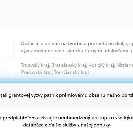
Dotácia je určená na tvorbu a prezentáciu diel, org
významnými slovenskými kultúrnymi udalosťami a
Trnavský kraj, Bratislavský kraj, Košický kraj, Nitrian
Prešovský kraj, Trenčiansky kraj
Podnikatelia, Jednotlivci, Samospráva, Mimovládn
tail grantovej výzvy patrí k prémiovému obsahu nášho portá
Oprávnení žiadatelia:
V databáze grantov a dotácií na portáli Grantexper
neobmedzený prístup ku všetký
 k predplatiteľom a získajte
plánu obnovy a ďalších zdrojov.
databáze a ďalšie služby z našej ponuky