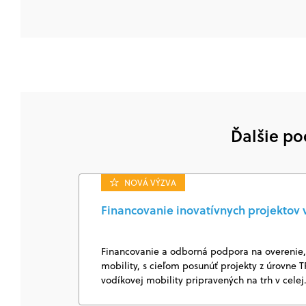
Ďalšie po
NOVÁ VÝZVA
Financovanie inovatívnych projektov v
Financovanie a odborná podpora na overenie, i
mobility, s cieľom posunúť projekty z úrovne T
vodíkovej mobility pripravených na trh v cele