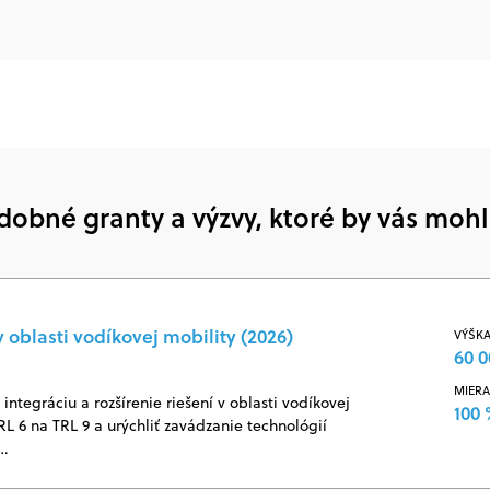
dobné granty a výzvy, ktoré by vás mohl
 oblasti vodíkovej mobility (2026)
VÝŠKA
60 0
MIERA
ntegráciu a rozšírenie riešení v oblasti vodíkovej
100
RL 6 na TRL 9 a urýchliť zavádzanie technológií
j…