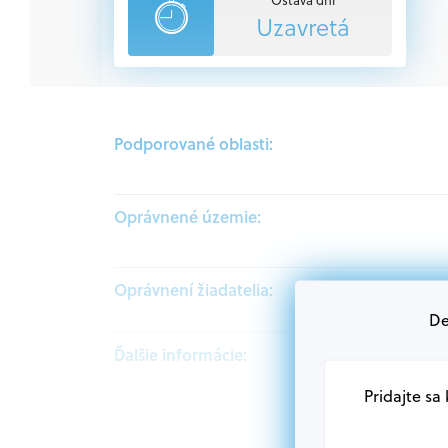
Uzavretá
Podporované oblasti:
Oprávnené územie:
Oprávnení žiadatelia:
De
Ďalšie informácie:
Pridajte sa