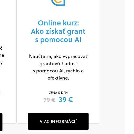
Online kurz:
Ako získať grant
s pomocou AI
či
ne
Naučte sa, ako vypracovať
y.
grantovú žiadosť
s pomocou AI, rýchlo a
efektívne.
m
CENA S DPH
39 €
79 €
VIAC INFORMÁCIÍ