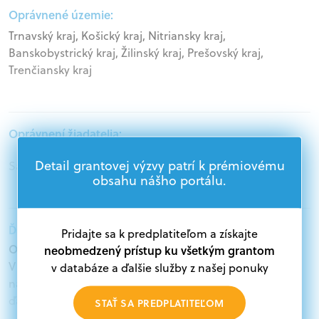
Oprávnené územie:
Trnavský kraj, Košický kraj, Nitriansky kraj,
Banskobystrický kraj, Žilinský kraj, Prešovský kraj,
Trenčiansky kraj
Oprávnení žiadatelia:
Detail grantovej výzvy patrí k prémiovému
Samospráva
obsahu nášho portálu.
Ďalšie informácie:
Pridajte sa k predplatiteľom a získajte
Oprávnení žiadatelia:
neobmedzený prístup ku všetkým grantom
V databáze grantov a dotácií na portáli Grantexpert.sk
v databáze a ďalšie služby z našej ponuky
nájdete aktuálne výzvy z eurofondov, plánu obnovy a
ďalších zdrojov.
STAŤ SA PREDPLATITEĽOM