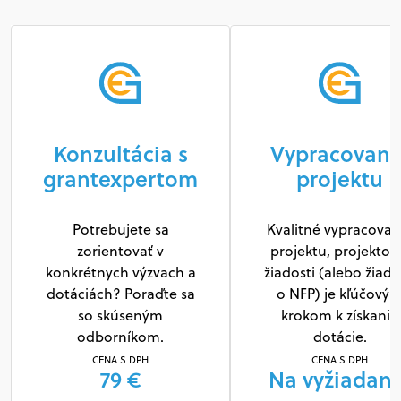
Konzultácia s
Vypracovani
grantexpertom
projektu
Potrebujete sa
Kvalitné vypracovan
zorientovať v
projektu, projektov
konkrétnych výzvach a
žiadosti (alebo žiado
dotáciách? Poraďte sa
o NFP) je kľúčový
so skúseným
krokom k získaniu
odborníkom.
dotácie.
CENA S DPH
CENA S DPH
79 €
Na vyžiadani