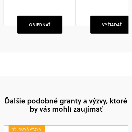
OBJEDNAŤ
VYŽIADAŤ
Ďalšie podobné granty a výzvy, ktoré
by vás mohli zaujímať
NOVÁ VÝZVA