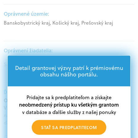
Oprávnené územie:
Banskobystrický kraj, Košický kraj, Prešovský kraj
Oprávnení žiadatelia:
Samospráva
Detail grantovej výzvy patrí k prémiovému
obsahu nášho portálu.
Ďalšie informácie:
Pridajte sa k predplatiteľom a získajte
Oprávnení žiadatelia:
neobmedzený prístup ku všetkým grantom
V databáze grantov a dotácií na portáli Grantexpert.sk
v databáze a ďalšie služby z našej ponuky
nájdete aktuálne výzvy z eurofondov, plánu obnovy a
ďalších zdrojov.
STAŤ SA PREDPLATITEĽOM
Oprávnení partneri: