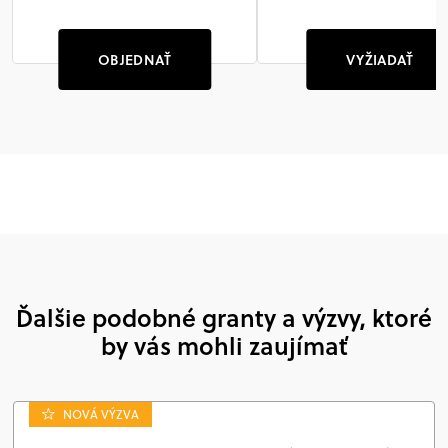
OBJEDNAŤ
VYŽIADAŤ
Ďalšie podobné granty a výzvy, ktoré
by vás mohli zaujímať
NOVÁ VÝZVA