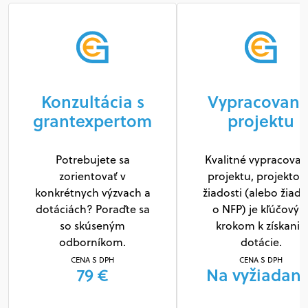
Konzultácia s
Vypracovani
grantexpertom
projektu
Potrebujete sa
Kvalitné vypracovan
zorientovať v
projektu, projektov
konkrétnych výzvach a
žiadosti (alebo žiado
dotáciách? Poraďte sa
o NFP) je kľúčový
so skúseným
krokom k získaniu
odborníkom.
dotácie.
CENA S DPH
CENA S DPH
79 €
Na vyžiadani