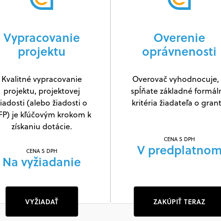
Vypracovanie
Overenie
projektu
oprávnenosti
Kvalitné vypracovanie
Overovač vyhodnocuje, 
projektu, projektovej
spĺňate základné formál
iadosti (alebo žiadosti o
kritéria žiadateľa o grant
FP) je kľúčovým krokom k
získaniu dotácie.
CENA S DPH
V predplatno
CENA S DPH
Na vyžiadanie
VYŽIADAŤ
ZAKÚPIŤ TERAZ