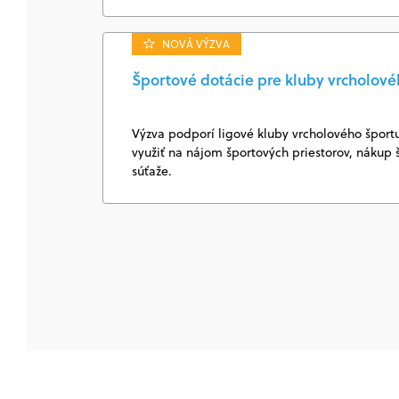
NOVÁ VÝZVA
Športové dotácie pre kluby vrcholovéh
Výzva podporí ligové kluby vrcholového šport
využiť na nájom športových priestorov, nákup
súťaže.