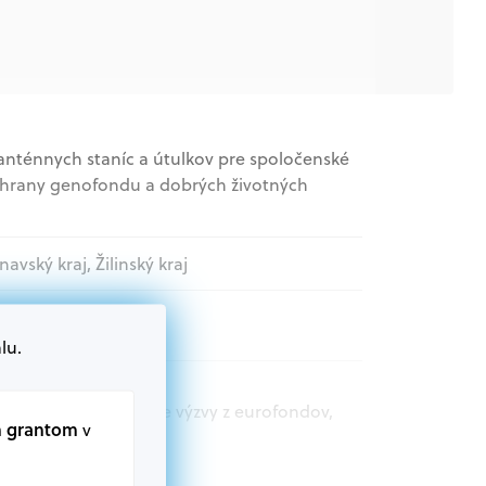
nténnych staníc a útulkov pre spoločenské
ochrany genofondu a dobrých životných
navský kraj, Žilinský kraj
lu.
t.sk nájdete aktuálne výzvy z eurofondov,
m grantom
v