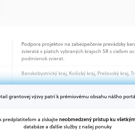
Podpora projektov na zabezpečenie prevádzky kara
zvieratá v piatich vybraných krajoch SR s cieľom 
podmienok zvierat.
Banskobystrický kraj, Košický kraj, Prešovský kraj, Tr
Mimovládne organizácie
tail grantovej výzvy patrí k prémiovému obsahu nášho portá
Oprávnení žiadatelia:
V databáze grantov a dotácií na portáli Grantexper
neobmedzený prístup ku všetký
 k predplatiteľom a získajte
plánu obnovy a ďalších zdrojov.
databáze a ďalšie služby z našej ponuky