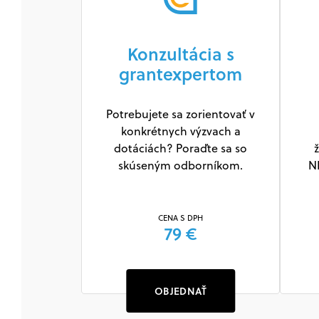
Konzultácia s
grantexpertom
Potrebujete sa zorientovať v
konkrétnych výzvach a
dotáciách? Poraďte sa so
ž
skúseným odborníkom.
N
CENA S DPH
79 €
OBJEDNAŤ