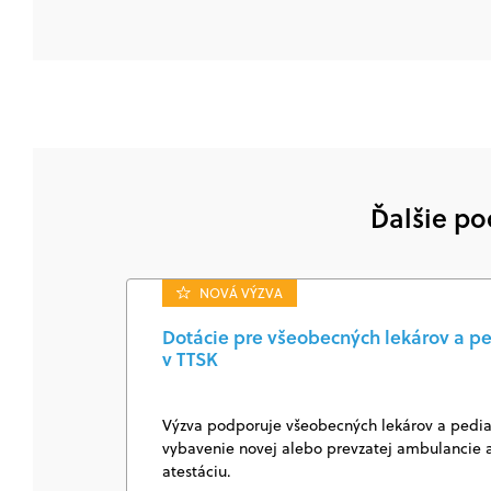
Ďalšie po
NOVÁ VÝZVA
Dotácie pre všeobecných lekárov a pe
v TTSK
Výzva podporuje všeobecných lekárov a pediat
vybavenie novej alebo prevzatej ambulancie a
atestáciu.