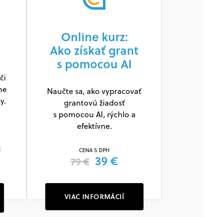
Online kurz:
Ako získať grant
s pomocou AI
či
ne
Naučte sa, ako vypracovať
y.
grantovú žiadosť
s pomocou AI, rýchlo a
efektívne.
m
CENA S DPH
39 €
79 €
VIAC INFORMÁCIÍ