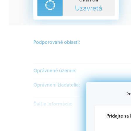
Uzavretá
Podporované oblasti:
Oprávnené územie:
Oprávnení žiadatelia:
De
Ďalšie informácie:
Pridajte sa