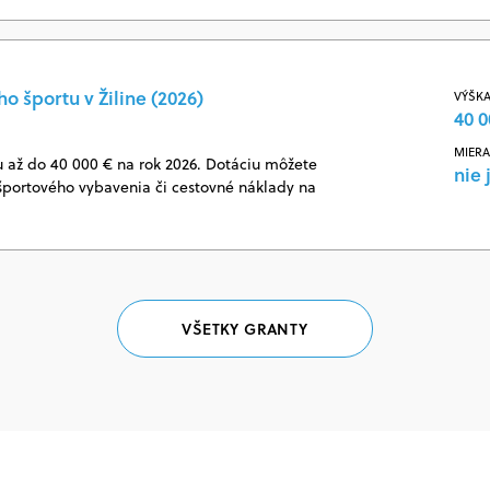
o športu v Žiline (2026)
VÝŠKA
40 0
MIERA
u až do 40 000 € na rok 2026. Dotáciu môžete
nie 
 športového vybavenia či cestovné náklady na
VŠETKY GRANTY