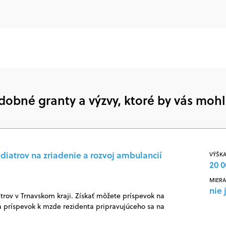
dobné granty a výzvy, ktoré by vás mohl
diatrov na zriadenie a rozvoj ambulancií
VÝŠKA
20 0
MIERA
nie 
rov v Trnavskom kraji. Získať môžete príspevok na
 príspevok k mzde rezidenta pripravujúceho sa na