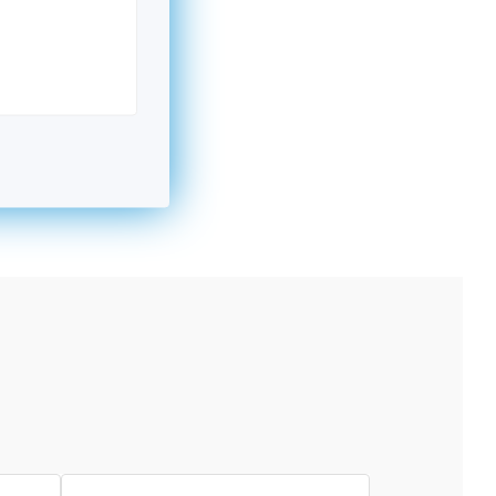
kromný subjekt, komerčný alebo nekomerčný,
ická osoba v Nórsku alebo na Slovensku,
alebo agentúra aktívne zapojená a efektívne