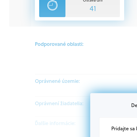
41
Podporované oblasti:
Oprávnené územie:
Oprávnení žiadatelia:
De
Ďalšie informácie:
Pridajte sa