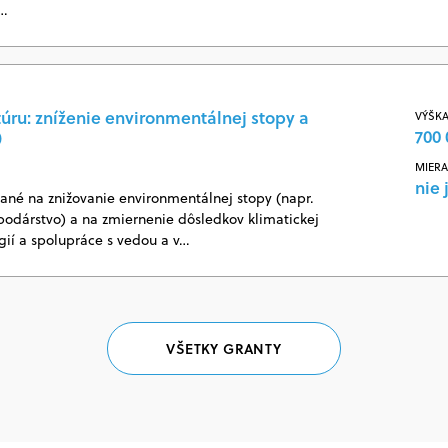
j…
túru: zníženie environmentálnej stopy a
VÝŠKA
700 
)
MIERA
nie 
ané na znižovanie environmentálnej stopy (napr.
odárstvo) a na zmiernenie dôsledkov klimatickej
ií a spolupráce s vedou a v…
VŠETKY GRANTY