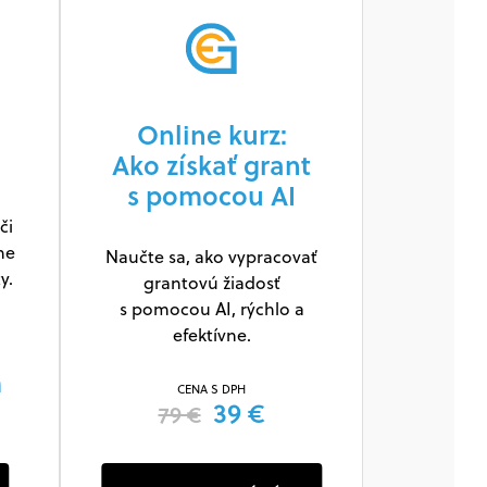
Online kurz:
Ako získať grant
s pomocou AI
či
ne
Naučte sa, ako vypracovať
y.
grantovú žiadosť
s pomocou AI, rýchlo a
efektívne.
m
CENA S DPH
39 €
79 €