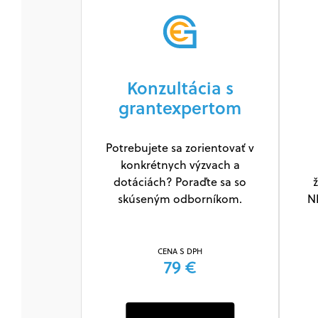
Konzultácia s
grantexpertom
Potrebujete sa zorientovať v
konkrétnych výzvach a
dotáciách? Poraďte sa so
ž
skúseným odborníkom.
N
CENA S DPH
79 €