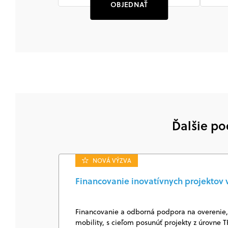
OBJEDNAŤ
Ďalšie po
NOVÁ VÝZVA
Financovanie inovatívnych projektov v
Financovanie a odborná podpora na overenie, i
mobility, s cieľom posunúť projekty z úrovne T