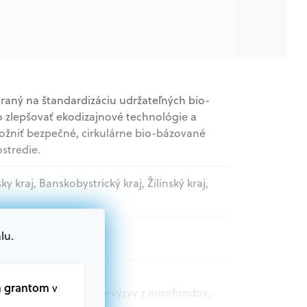
aný na štandardizáciu udržateľných bio-
o zlepšovať ekodizajnové technológie a
možniť bezpečné, cirkulárne bio-bázované
stredie.
sky kraj, Banskobystrický kraj, Žilinský kraj,
lu.
nizácie
m grantom
v
t.sk nájdete aktuálne výzvy z eurofondov,