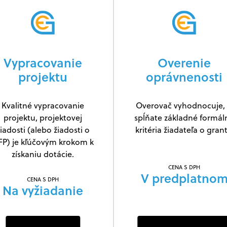
Vypracovanie
Overenie
projektu
oprávnenosti
Kvalitné vypracovanie
Overovač vyhodnocuje, 
projektu, projektovej
spĺňate základné formál
iadosti (alebo žiadosti o
kritéria žiadateľa o grant
FP) je kľúčovým krokom k
získaniu dotácie.
CENA S DPH
V predplatno
CENA S DPH
Na vyžiadanie