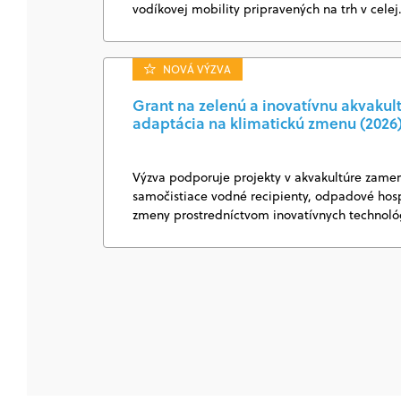
vodíkovej mobility pripravených na trh v cele
NOVÁ VÝZVA
Grant na zelenú a inovatívnu akvakul
adaptácia na klimatickú zmenu (2026
Výzva podporuje projekty v akvakultúre zamer
samočistiace vodné recipienty, odpadové hosp
zmeny prostredníctvom inovatívnych technológ