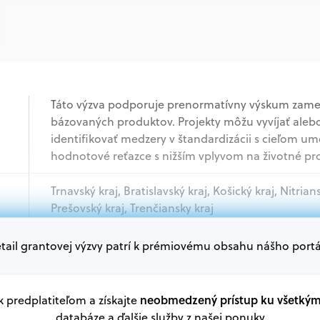
Táto výzva podporuje prenormatívny výskum zamer
bázovaných produktov. Projekty môžu vyvíjať aleb
identifikovať medzery v štandardizácii s cieľom u
hodnotové reťazce s nižším vplyvom na životné pro
Trnavský kraj, Bratislavský kraj, Košický kraj, Nitrian
Prešovský kraj, Trenčiansky kraj
tail grantovej výzvy patrí k prémiovému obsahu nášho portá
Akademický sektor, Podnikatelia, Mimovládne orga
Oprávnení žiadatelia:
neobmedzený prístup ku všetký
 k predplatiteľom a získajte
V databáze grantov a dotácií na portáli Grantexper
databáze a ďalšie služby z našej ponuky