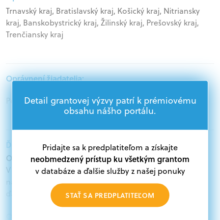
Trnavský kraj, Bratislavský kraj, Košický kraj, Nitriansky
kraj, Banskobystrický kraj, Žilinský kraj, Prešovský kraj,
Trenčiansky kraj
Oprávnení žiadatelia:
Detail grantovej výzvy patrí k prémiovému
Podnikatelia, Samospráva, Mimovládne organizácie
obsahu nášho portálu.
Ďalšie informácie:
Pridajte sa k predplatiteľom a získajte
Oprávnení žiadatelia:
neobmedzený prístup ku všetkým grantom
V databáze grantov a dotácií na portáli Grantexpert.sk
v databáze a ďalšie služby z našej ponuky
nájdete aktuálne výzvy z eurofondov, plánu obnovy a
ďalších zdrojov.
STAŤ SA PREDPLATITEĽOM
Oprávnení partneri: