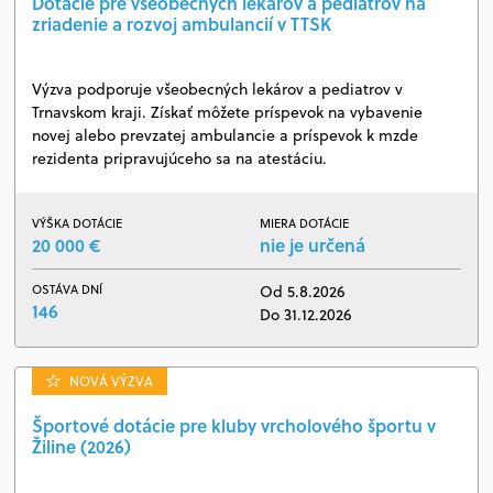
Dotácie pre všeobecných lekárov a pediatrov na
zriadenie a rozvoj ambulancií v TTSK
Výzva podporuje všeobecných lekárov a pediatrov v
Trnavskom kraji. Získať môžete príspevok na vybavenie
novej alebo prevzatej ambulancie a príspevok k mzde
rezidenta pripravujúceho sa na atestáciu.
VÝŠKA DOTÁCIE
MIERA DOTÁCIE
20 000 €
nie je určená
OSTÁVA DNÍ
Od 5.8.2026
146
Do 31.12.2026
NOVÁ VÝZVA
Športové dotácie pre kluby vrcholového športu v
Žiline (2026)