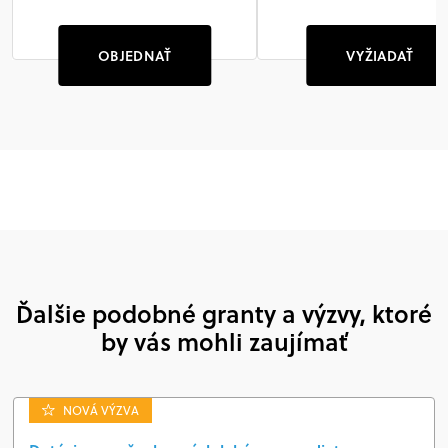
OBJEDNAŤ
VYŽIADAŤ
Ďalšie podobné granty a výzvy, ktoré
by vás mohli zaujímať
NOVÁ VÝZVA