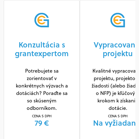
Konzultácia s
Vypracovani
grantexpertom
projektu
Potrebujete sa
Kvalitné vypracovan
zorientovať v
projektu, projektov
konkrétnych výzvach a
žiadosti (alebo žiado
dotáciách? Poraďte sa
o NFP) je kľúčový
so skúseným
krokom k získaniu
odborníkom.
dotácie.
CENA S DPH
CENA S DPH
79 €
Na vyžiadani