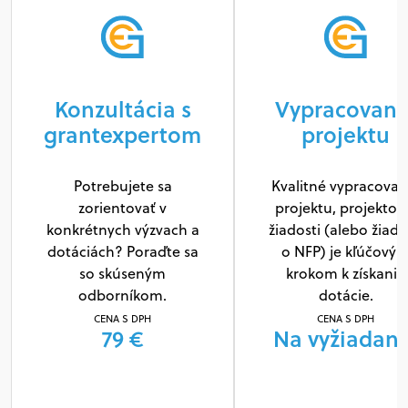
Konzultácia s
Vypracovani
grantexpertom
projektu
Potrebujete sa
Kvalitné vypracovan
zorientovať v
projektu, projektov
konkrétnych výzvach a
žiadosti (alebo žiado
dotáciách? Poraďte sa
o NFP) je kľúčový
so skúseným
krokom k získaniu
odborníkom.
dotácie.
CENA S DPH
CENA S DPH
79 €
Na vyžiadani