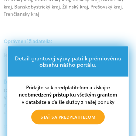
kraj, Banskobystrický kraj, Žilinský kraj, Prešovský kraj,
Trenčiansky kraj
Oprávnení žiadatelia:
Jednotlivci, Mimovládne organizácie
Detail grantovej výzvy patrí k prémiovému
obsahu nášho portálu.
Ďalšie informácie:
Pridajte sa k predplatiteľom a získajte
Oprávnení žiadatelia:
neobmedzený prístup ku všetkým grantom
V databáze grantov a dotácií na portáli Grantexpert.sk
v databáze a ďalšie služby z našej ponuky
nájdete aktuálne výzvy z eurofondov, plánu obnovy a
ďalších zdrojov.
STAŤ SA PREDPLATITEĽOM
Oprávnení partneri:
Akákoľvek právnická osoba, t. j. verejný alebo súkromný