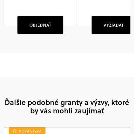
OBJEDNAŤ
VYŽIADAŤ
Ďalšie podobné granty a výzvy, ktoré
by vás mohli zaujímať
NOVÁ VÝZVA