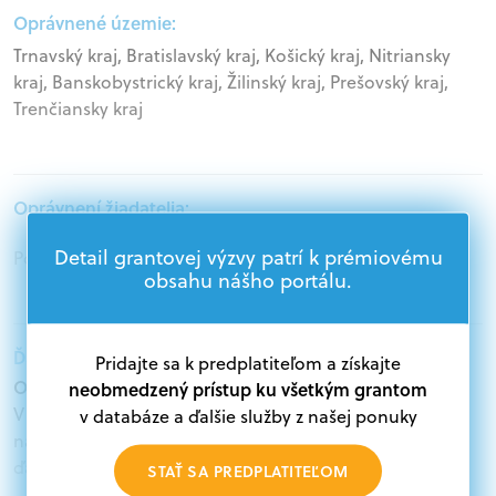
Oprávnené územie:
Trnavský kraj, Bratislavský kraj, Košický kraj, Nitriansky
kraj, Banskobystrický kraj, Žilinský kraj, Prešovský kraj,
Trenčiansky kraj
Oprávnení žiadatelia:
Detail grantovej výzvy patrí k prémiovému
Podnikatelia
obsahu nášho portálu.
Ďalšie informácie:
Pridajte sa k predplatiteľom a získajte
Oprávnení žiadatelia:
neobmedzený prístup ku všetkým grantom
V databáze grantov a dotácií na portáli Grantexpert.sk
v databáze a ďalšie služby z našej ponuky
nájdete aktuálne výzvy z eurofondov, plánu obnovy a
ďalších zdrojov.
STAŤ SA PREDPLATITEĽOM