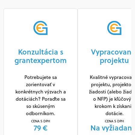
Konzultácia s
Vypracovani
grantexpertom
projektu
Potrebujete sa
Kvalitné vypracovan
zorientovať v
projektu, projektov
konkrétnych výzvach a
žiadosti (alebo žiado
dotáciách? Poraďte sa
o NFP) je kľúčový
so skúseným
krokom k získaniu
odborníkom.
dotácie.
CENA S DPH
CENA S DPH
79 €
Na vyžiadani