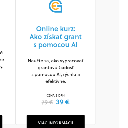
Online kurz:
Ako získať grant
s pomocou AI
či
ne
Naučte sa, ako vypracovať
y.
grantovú žiadosť
s pomocou AI, rýchlo a
efektívne.
m
CENA S DPH
39 €
79 €
VIAC INFORMÁCIÍ