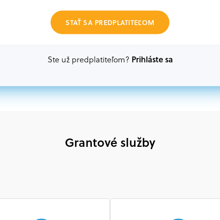
Oprávnení partneri:
STAŤ SA PREDPLATITEĽOM
Akákoľvek právnická osoba, t. j. verejný alebo sú
ako aj mimovládne organizácie zriadené ako právn
alebo akákoľvek medzinárodná organizácia, orgán 
Prihláste sa
Ste už predplatiteľom?
prispievajúca k implementácii projektu
Grantové služby