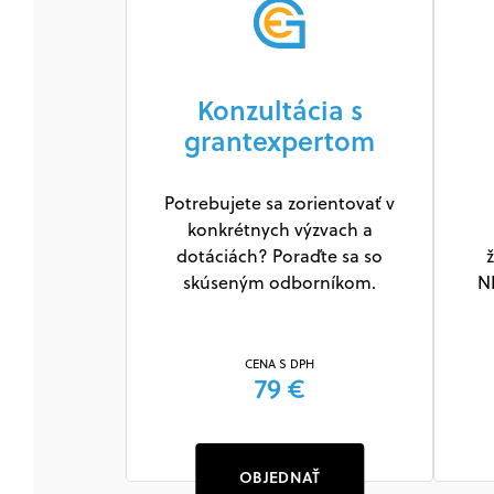
Konzultácia s
grantexpertom
Potrebujete sa zorientovať v
konkrétnych výzvach a
dotáciách? Poraďte sa so
ž
skúseným odborníkom.
N
CENA S DPH
79 €
OBJEDNAŤ