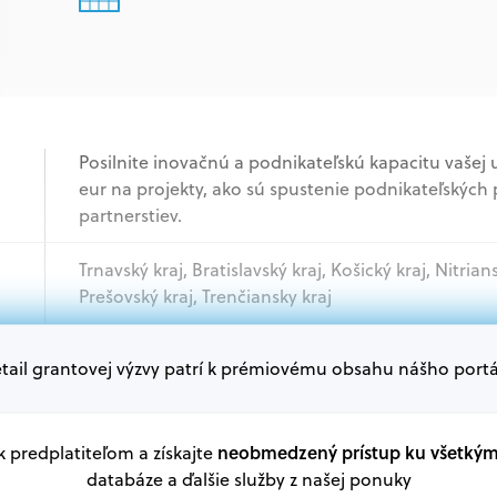
Posilnite inovačnú a podnikateľskú kapacitu vašej 
eur na projekty, ako sú spustenie podnikateľskýc
partnerstiev.
Trnavský kraj, Bratislavský kraj, Košický kraj, Nitrian
Prešovský kraj, Trenčiansky kraj
tail grantovej výzvy patrí k prémiovému obsahu nášho portá
Akademický sektor, Podnikatelia, Samospráva, Mi
Oprávnení žiadatelia:
V databáze grantov a dotácií na portáli Grantexper
neobmedzený prístup ku všetký
 k predplatiteľom a získajte
plánu obnovy a ďalších zdrojov.
databáze a ďalšie služby z našej ponuky