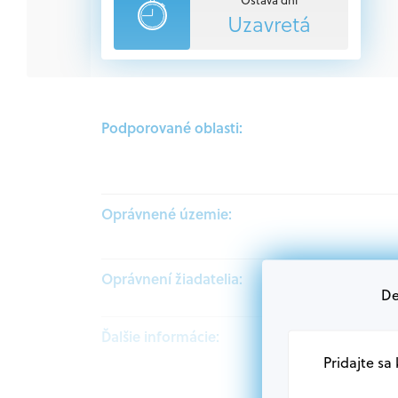
Uzavretá
Podporované oblasti:
Oprávnené územie:
Oprávnení žiadatelia:
De
Ďalšie informácie:
Pridajte sa