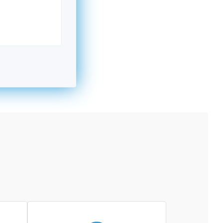
kromný subjekt, komerčný alebo nekomerčný,
ická osoba v Nórsku alebo na Slovensku,
alebo agentúra aktívne zapojená a efektívne