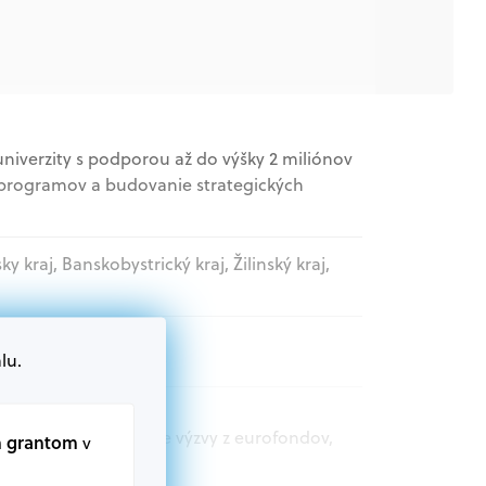
univerzity s podporou až do výšky 2 miliónov
h programov a budovanie strategických
sky kraj, Banskobystrický kraj, Žilinský kraj,
lu.
movládne organizácie
t.sk nájdete aktuálne výzvy z eurofondov,
m grantom
v