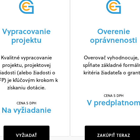
Vypracovanie
Overenie
projektu
oprávnenosti
Kvalitné vypracovanie
Overovač vyhodnocuje, 
projektu, projektovej
spĺňate základné formál
iadosti (alebo žiadosti o
kritéria žiadateľa o grant
FP) je kľúčovým krokom k
získaniu dotácie.
CENA S DPH
V predplatno
CENA S DPH
Na vyžiadanie
VYŽIADAŤ
ZAKÚPIŤ TERAZ