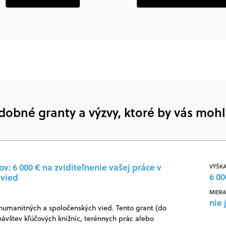
dobné granty a výzvy, ktoré by vás mohl
: 6 000 € na zviditeľnenie vašej práce v
VÝŠKA
6 00
 vied
MIERA
nie 
 humanitných a spoločenských vied. Tento grant (do
návštev kľúčových knižníc, terénnych prác alebo