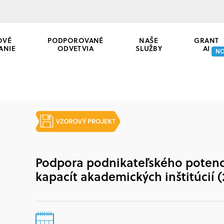
OVÉ
PODPOROVANÉ
NAŠE
GRANT
ANIE
ODVETVIA
SLUŽBY
AI
N
Podpora podnikateľského potenc
kapacít akademických inštitúcií (