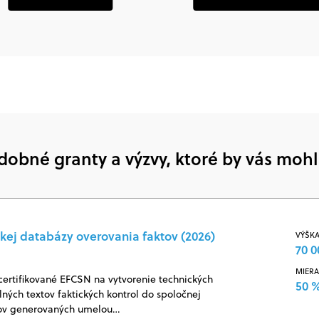
dobné granty a výzvy, ktoré by vás mohl
kej databázy overovania faktov (2026)
VÝŠKA
70 0
MIERA
certifikované EFCSN na vytvorenie technických
50 
ných textov faktických kontrol do spoločnej
jov generovaných umelou…