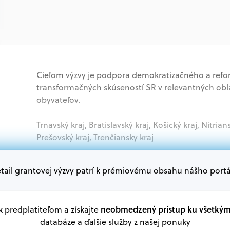
Cieľom výzvy je podpora demokratizačného a re
transformačných skúseností SR v relevantných obla
obyvateľov.
Trnavský kraj, Bratislavský kraj, Košický kraj, Nitrian
Prešovský kraj, Trenčiansky kraj
tail grantovej výzvy patrí k prémiovému obsahu nášho portá
Mimovládne organizácie, Štátna správa
Oprávnení žiadatelia:
V databáze grantov a dotácií na portáli Grantexper
neobmedzený prístup ku všetký
 k predplatiteľom a získajte
plánu obnovy a ďalších zdrojov.
databáze a ďalšie služby z našej ponuky