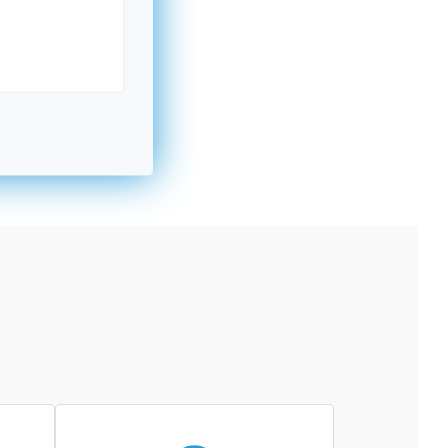
kromný subjekt, komerčný alebo nekomerčný,
ická osoba v Nórsku alebo na Slovensku,
alebo agentúra aktívne zapojená a efektívne