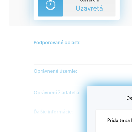
Uzavretá
Podporované oblasti:
Oprávnené územie:
Oprávnení žiadatelia:
De
Ďalšie informácie:
Pridajte sa