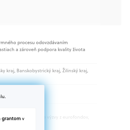
formného procesu odovzdávaním
stiach a zároveň podpora kvality života
sky kraj, Banskobystrický kraj, Žilinský kraj,
lu.
t.sk nájdete aktuálne výzvy z eurofondov,
m grantom
v