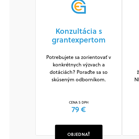
Konzultácia s
grantexpertom
Potrebujete sa zorientovať v
konkrétnych výzvach a
dotáciách? Poraďte sa so
ž
skúseným odborníkom.
N
CENA S DPH
79 €
OBJEDNAŤ