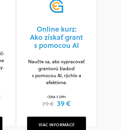
Online kurz:
Ako získať grant
s pomocou AI
či
ne
Naučte sa, ako vypracovať
y.
grantovú žiadosť
s pomocou AI, rýchlo a
efektívne.
m
CENA S DPH
39 €
79 €
VIAC INFORMÁCIÍ