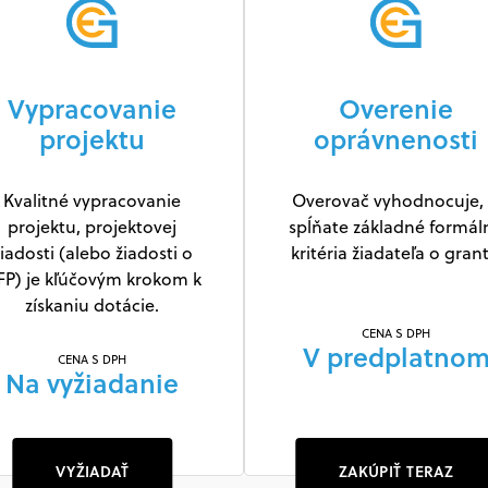
Vypracovanie
Overenie
projektu
oprávnenosti
Kvalitné vypracovanie
Overovač vyhodnocuje, 
projektu, projektovej
spĺňate základné formál
iadosti (alebo žiadosti o
kritéria žiadateľa o grant
FP) je kľúčovým krokom k
získaniu dotácie.
CENA S DPH
V predplatno
CENA S DPH
Na vyžiadanie
VYŽIADAŤ
ZAKÚPIŤ TERAZ