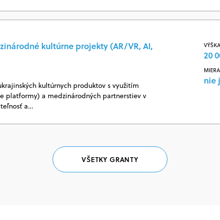
zinárodné kultúrne projekty (AR/VR, AI,
VÝŠKA
20 0
MIERA
nie 
ukrajinských kultúrnych produktov s využitím
vne platformy) a medzinárodných partnerstiev v
ateľnosť a…
VŠETKY GRANTY