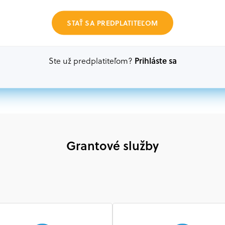
Oprávnení partneri:
STAŤ SA PREDPLATITEĽOM
Akákoľvek právnická osoba, t. j. verejný alebo sú
ako aj mimovládne organizácie zriadené ako právn
alebo akákoľvek medzinárodná organizácia, orgán 
Prihláste sa
Ste už predplatiteľom?
prispievajúca k implementácii projektu
Grantové služby