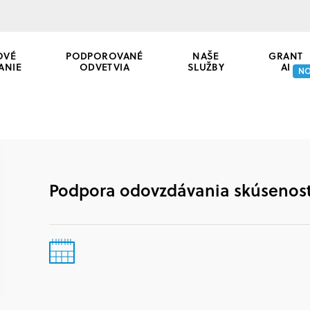
OVÉ
PODPOROVANÉ
NAŠE
GRANT
ANIE
ODVETVIA
SLUŽBY
AI
N
Podpora odovzdávania skúseností