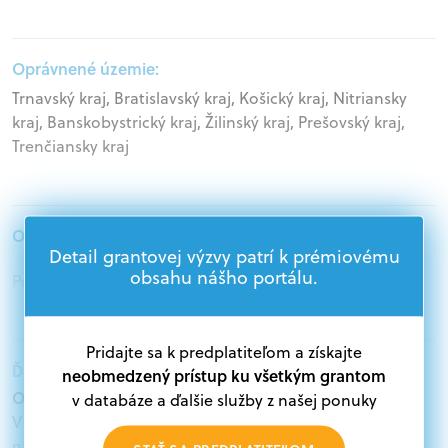
Oprávnené územie:
Trnavský kraj, Bratislavský kraj, Košický kraj, Nitriansky
kraj, Banskobystrický kraj, Žilinský kraj, Prešovský kraj,
Trenčiansky kraj
Oprávnení žiadatelia:
Detail grantovej výzvy patrí k prémiovému
obsahu nášho portálu.
Podnikatelia
Pridajte sa k predplatiteľom a získajte
Ďalšie informácie:
neobmedzený prístup ku všetkým grantom
Oprávnení žiadatelia:
v databáze a ďalšie služby z našej ponuky
V databáze grantov a dotácií na portáli Grantexpert.sk
nájdete aktuálne výzvy z eurofondov, plánu obnovy a