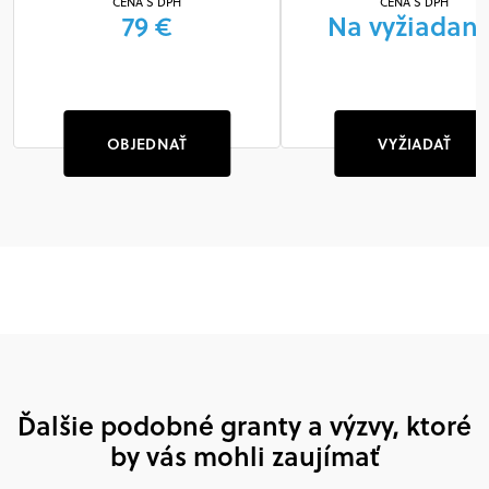
CENA S DPH
CENA S DPH
79 €
Na vyžiadani
OBJEDNAŤ
VYŽIADAŤ
Ďalšie podobné granty a výzvy, ktoré
by vás mohli zaujímať