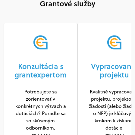
Grantové služby
Konzultácia s
Vypracovani
grantexpertom
projektu
Potrebujete sa
Kvalitné vypracovan
zorientovať v
projektu, projektov
konkrétnych výzvach a
žiadosti (alebo žiado
dotáciách? Poraďte sa
o NFP) je kľúčový
so skúseným
krokom k získaniu
odborníkom.
dotácie.