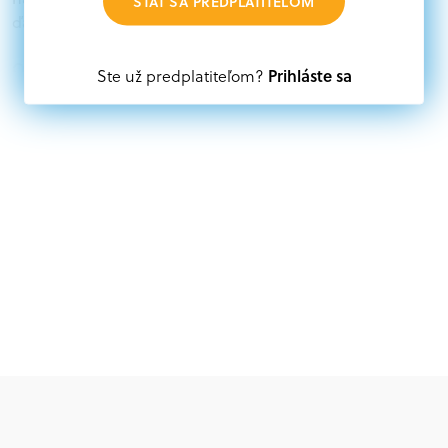
STAŤ SA PREDPLATITEĽOM
ďalších zdrojov.
Oprávnení partneri:
Prihláste sa
Ste už predplatiteľom?
Akákoľvek právnická osoba, t. j. verejný alebo súkromný
subjekt, komerčný alebo nekomerčný, ako aj
mimovládne organizácie zriadené ako právnická osoba v
Nórsku alebo na Slovensku, alebo akákoľvek
medzinárodná organizácia, orgán alebo agentúra
aktívne zapojená a efektívne prispievajúca k
implementácii projektu