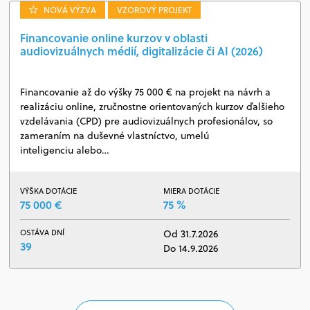
NOVÁ VÝZVA
VZOROVÝ PROJEKT
Financovanie online kurzov v oblasti
audiovizuálnych médií, digitalizácie či AI (2026)
Financovanie až do výšky 75 000 € na projekt na návrh a
realizáciu online, zručnostne orientovaných kurzov ďalšieho
vzdelávania (CPD) pre audiovizuálnych profesionálov, so
zameraním na duševné vlastníctvo, umelú
inteligenciu alebo…
VÝŠKA DOTÁCIE
MIERA DOTÁCIE
75 000 €
75 %
OSTÁVA DNÍ
Od 31.7.2026
39
Do 14.9.2026