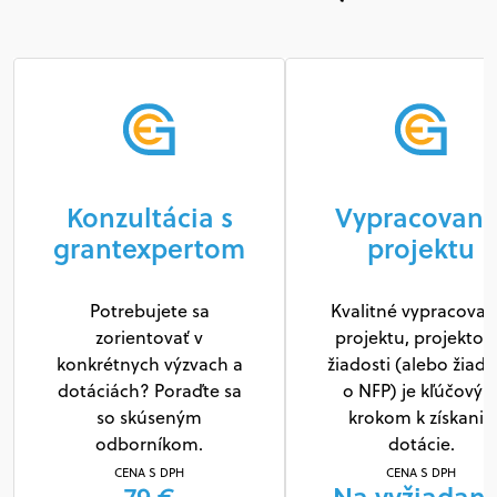
Konzultácia s
Vypracovani
grantexpertom
projektu
Potrebujete sa
Kvalitné vypracovan
zorientovať v
projektu, projektov
konkrétnych výzvach a
žiadosti (alebo žiado
dotáciách? Poraďte sa
o NFP) je kľúčový
so skúseným
krokom k získaniu
odborníkom.
dotácie.
CENA S DPH
CENA S DPH
79 €
Na vyžiadani