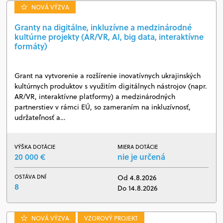
NOVÁ VÝZVA
Granty na digitálne, inkluzívne a medzinárodné
kultúrne projekty (AR/VR, AI, big data, interaktívne
formáty)
Grant na vytvorenie a rozšírenie inovatívnych ukrajinských
kultúrnych produktov s využitím digitálnych nástrojov (napr.
AR/VR, interaktívne platformy) a medzinárodných
partnerstiev v rámci EÚ, so zameraním na inkluzívnosť,
udržateľnosť a…
VÝŠKA DOTÁCIE
MIERA DOTÁCIE
20 000 €
nie je určená
OSTÁVA DNÍ
Od 4.8.2026
8
Do 14.8.2026
NOVÁ VÝZVA
VZOROVÝ PROJEKT