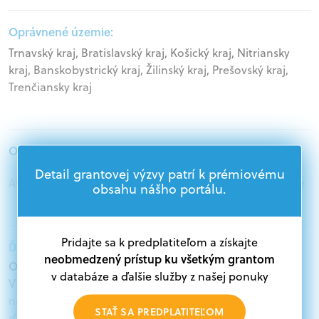
Oprávnené územie:
Trnavský kraj, Bratislavský kraj, Košický kraj, Nitriansky
kraj, Banskobystrický kraj, Žilinský kraj, Prešovský kraj,
Trenčiansky kraj
Oprávnení žiadatelia:
Detail grantovej výzvy patrí k prémiovému
Akademický sektor, Jednotlivci, Mimovládne organizácie
obsahu nášho portálu.
Pridajte sa k predplatiteľom a získajte
Ďalšie informácie:
neobmedzený prístup ku všetkým grantom
Oprávnení žiadatelia:
v databáze a ďalšie služby z našej ponuky
V databáze grantov a dotácií na portáli Grantexpert.sk
nájdete aktuálne výzvy z eurofondov, plánu obnovy a
STAŤ SA PREDPLATITEĽOM
ďalších zdrojov.