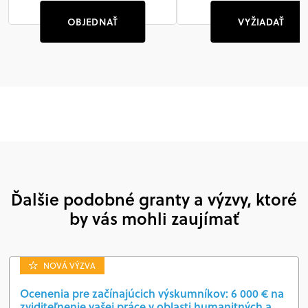
OBJEDNAŤ
VYŽIADAŤ
Ďalšie podobné granty a výzvy, ktoré
by vás mohli zaujímať
NOVÁ VÝZVA
Ocenenia pre začínajúcich výskumníkov: 6 000 € na
zviditeľnenie vašej práce v oblasti humanitných a