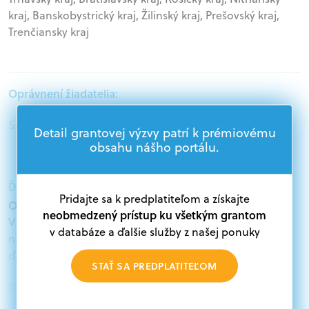
kraj, Banskobystrický kraj, Žilinský kraj, Prešovský kraj,
Trenčiansky kraj
Oprávnení žiadatelia:
Samospráva, Podnikatelia, Mimovládne organizácie
Detail grantovej výzvy patrí k prémiovému
obsahu nášho portálu.
Ďalšie informácie:
Pridajte sa k predplatiteľom a získajte
Oprávnení žiadatelia:
neobmedzený prístup ku všetkým grantom
V databáze grantov a dotácií na portáli Grantexpert.sk
v databáze a ďalšie služby z našej ponuky
nájdete aktuálne výzvy z eurofondov, plánu obnovy a
ďalších zdrojov.
STAŤ SA PREDPLATITEĽOM
Oprávnení partneri:
Akákoľvek právnická osoba, t. j. verejný alebo súkromný