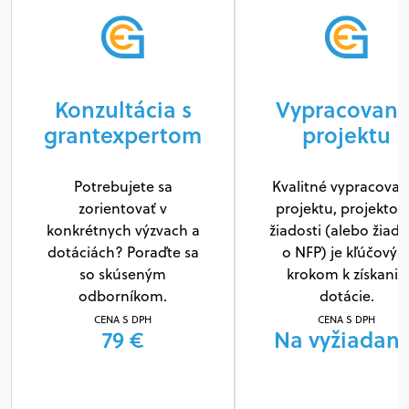
Konzultácia s
Vypracovani
grantexpertom
projektu
Potrebujete sa
Kvalitné vypracovan
zorientovať v
projektu, projektov
konkrétnych výzvach a
žiadosti (alebo žiado
dotáciách? Poraďte sa
o NFP) je kľúčový
so skúseným
krokom k získaniu
odborníkom.
dotácie.
CENA S DPH
CENA S DPH
79 €
Na vyžiadani