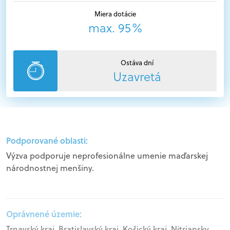
Miera dotácie
max. 95%
Ostáva dní
Uzavretá
Podporované oblasti:
Výzva podporuje neprofesionálne umenie maďarskej
národnostnej menšiny.
Oprávnené územie:
Trnavský kraj, Bratislavský kraj, Košický kraj, Nitriansky