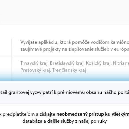
Vyvíjate aplikáciu, ktorá pomôže vodičom kamióno
zaujímavé projekty na zlepšovanie služieb v európsk
Trnavský kraj, Bratislavský kraj, Košický kraj, Nitrian
Prešovský kraj, Trenčiansky kraj
Akademický sektor, Podnikatelia, Mimovládne orga
tail grantovej výzvy patrí k prémiovému obsahu nášho portá
Oprávnení žiadatelia:
V databáze grantov a dotácií na portáli Grantexper
neobmedzený prístup ku všetký
 k predplatiteľom a získajte
plánu obnovy a ďalších zdrojov.
databáze a ďalšie služby z našej ponuky