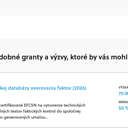
dobné granty a výzvy, ktoré by vás mohl
kej databázy overovania faktov (2026)
VÝŠKA
70 0
MIERA
certifikované EFCSN na vytvorenie technických
50 
ných textov faktických kontrol do spoločnej
jov generovaných umelou…