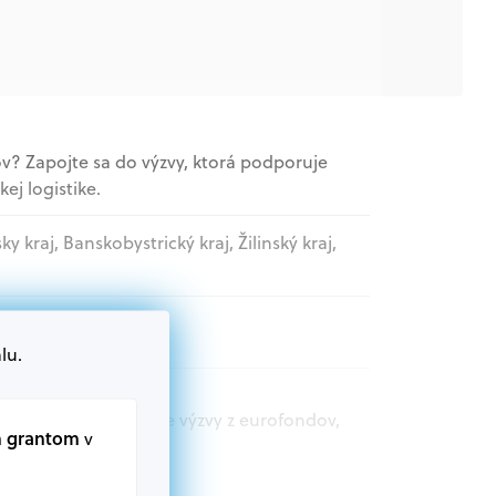
v? Zapojte sa do výzvy, ktorá podporuje
ej logistike.
sky kraj, Banskobystrický kraj, Žilinský kraj,
nizácie
lu.
t.sk nájdete aktuálne výzvy z eurofondov,
m grantom
v