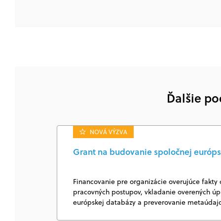
Ďalšie po
NOVÁ VÝZVA
Grant na budovanie spoločnej európs
Financovanie pre organizácie overujúce fakty 
pracovných postupov, vkladanie overených úpl
európskej databázy a preverovanie metaúda