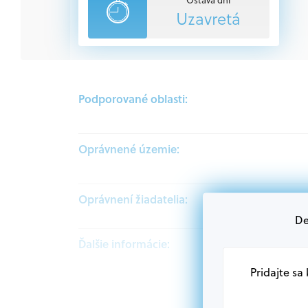
Uzavretá
Podporované oblasti:
Oprávnené územie:
Oprávnení žiadatelia:
De
Ďalšie informácie:
Pridajte sa