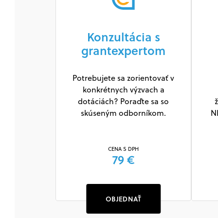
Konzultácia s
grantexpertom
Potrebujete sa zorientovať v
konkrétnych výzvach a
dotáciách? Poraďte sa so
ž
skúseným odborníkom.
N
CENA S DPH
79 €
OBJEDNAŤ