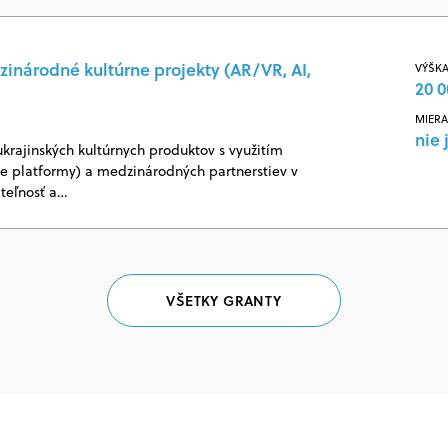
zinárodné kultúrne projekty (AR/VR, AI,
VÝŠKA
20 0
MIERA
nie 
ukrajinských kultúrnych produktov s využitím
vne platformy) a medzinárodných partnerstiev v
ateľnosť a…
VŠETKY GRANTY