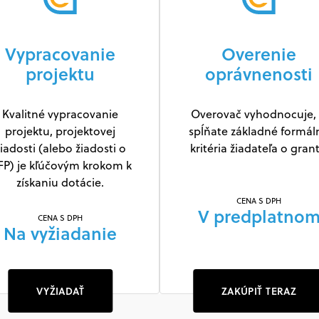
Vypracovanie
Overenie
projektu
oprávnenosti
Kvalitné vypracovanie
Overovač vyhodnocuje, 
projektu, projektovej
spĺňate základné formál
iadosti (alebo žiadosti o
kritéria žiadateľa o grant
FP) je kľúčovým krokom k
získaniu dotácie.
CENA S DPH
V predplatno
CENA S DPH
Na vyžiadanie
VYŽIADAŤ
ZAKÚPIŤ TERAZ