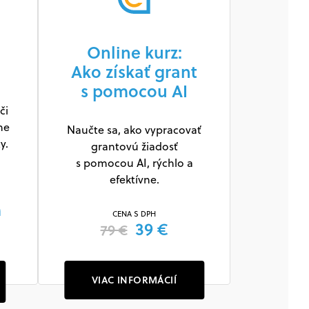
Online kurz:
Ako získať grant
s pomocou AI
či
ne
Naučte sa, ako vypracovať
y.
grantovú žiadosť
s pomocou AI, rýchlo a
efektívne.
m
CENA S DPH
39 €
79 €
VIAC INFORMÁCIÍ