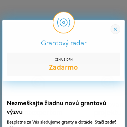
Grantový radar
Grantové služby
CENA S DPH
Zadarmo
Konzultácia s
Vypracovani
Nezmeškajte žiadnu novú grantovú
grantexpertom
projektu
výzvu
Bezplatne za Vás sledujeme granty a dotácie. Stačí zadať