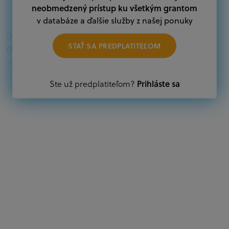
neobmedzený prístup ku všetkým grantom
v databáze a ďalšie služby z našej ponuky
Ďalšie informácie:
STAŤ SA PREDPLATITEĽOM
Oprávnení žiadatelia:
V databáze grantov a dotácií na portáli Grantexpert.sk
nájdete aktuálne výzvy z eurofondov, plánu obnovy a
Prihláste sa
Ste už predplatiteľom?
ďalších zdrojov.
Oprávnení partneri:
Akákoľvek právnická osoba, t. j. verejný alebo súkromný
subjekt, komerčný alebo nekomerčný, ako aj
mimovládne organizácie zriadené ako právnická osoba v
Nórsku alebo na Slovensku, alebo akákoľvek
medzinárodná organizácia, orgán alebo agentúra
aktívne zapojená a efektívne prispievajúca k
implementácii projektu