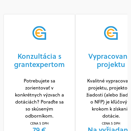
Konzultácia s
Vypracovani
grantexpertom
projektu
Potrebujete sa
Kvalitné vypracovan
zorientovať v
projektu, projektov
konkrétnych výzvach a
žiadosti (alebo žiado
dotáciách? Poraďte sa
o NFP) je kľúčový
so skúseným
krokom k získaniu
odborníkom.
dotácie.
CENA S DPH
CENA S DPH
79 €
Na vyžiadani