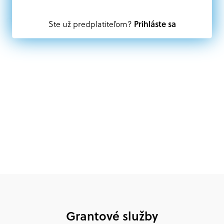
Oprávnení partneri:
Prihláste sa
Ste už predplatiteľom?
Akákoľvek právnická osoba, t. j. verejný alebo súkromný
subjekt, komerčný alebo nekomerčný, ako aj
mimovládne organizácie zriadené ako právnická osoba v
Nórsku alebo na Slovensku, alebo akákoľvek
medzinárodná organizácia, orgán alebo agentúra
aktívne zapojená a efektívne prispievajúca k
implementácii projektu
Grantové služby