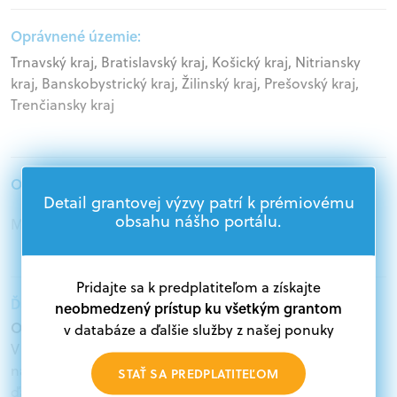
Oprávnené územie:
Trnavský kraj, Bratislavský kraj, Košický kraj, Nitriansky
kraj, Banskobystrický kraj, Žilinský kraj, Prešovský kraj,
Trenčiansky kraj
Oprávnení žiadatelia:
Detail grantovej výzvy patrí k prémiovému
obsahu nášho portálu.
Mimovládne organizácie, Štátna správa
Pridajte sa k predplatiteľom a získajte
Ďalšie informácie:
neobmedzený prístup ku všetkým grantom
Oprávnení žiadatelia:
v databáze a ďalšie služby z našej ponuky
V databáze grantov a dotácií na portáli Grantexpert.sk
nájdete aktuálne výzvy z eurofondov, plánu obnovy a
STAŤ SA PREDPLATITEĽOM
ďalších zdrojov.