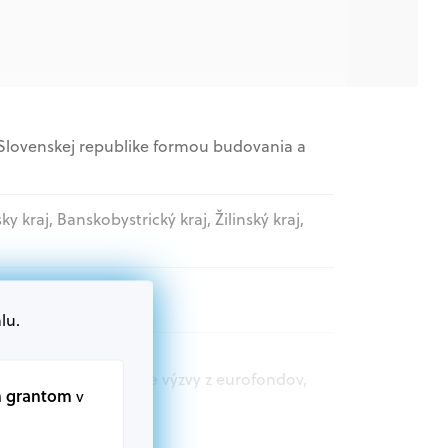
 Slovenskej republike formou budovania a
sky kraj, Banskobystrický kraj, Žilinský kraj,
lu.
t.sk nájdete aktuálne výzvy z eurofondov,
m grantom
v