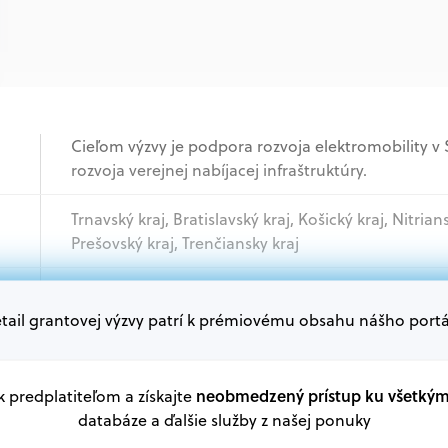
Cieľom výzvy je podpora rozvoja elektromobility v
rozvoja verejnej nabíjacej infraštruktúry.
Trnavský kraj, Bratislavský kraj, Košický kraj, Nitrian
Prešovský kraj, Trenčiansky kraj
Samospráva
tail grantovej výzvy patrí k prémiovému obsahu nášho portá
Oprávnení žiadatelia:
V databáze grantov a dotácií na portáli Grantexper
neobmedzený prístup ku všetký
 k predplatiteľom a získajte
plánu obnovy a ďalších zdrojov.
databáze a ďalšie služby z našej ponuky