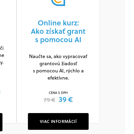
Online kurz:
Ako získať grant
s pomocou AI
či
ne
Naučte sa, ako vypracovať
y.
grantovú žiadosť
s pomocou AI, rýchlo a
efektívne.
m
CENA S DPH
39 €
79 €
VIAC INFORMÁCIÍ