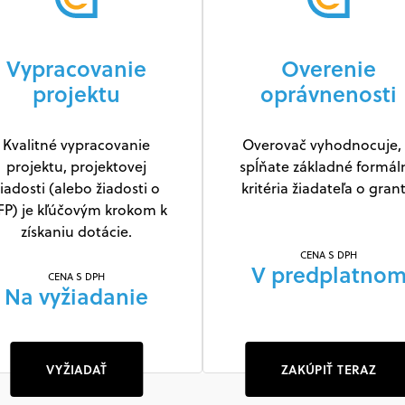
Vypracovanie
Overenie
projektu
oprávnenosti
Kvalitné vypracovanie
Overovač vyhodnocuje, 
projektu, projektovej
spĺňate základné formál
iadosti (alebo žiadosti o
kritéria žiadateľa o grant
FP) je kľúčovým krokom k
získaniu dotácie.
CENA S DPH
V predplatno
CENA S DPH
Na vyžiadanie
VYŽIADAŤ
ZAKÚPIŤ TERAZ