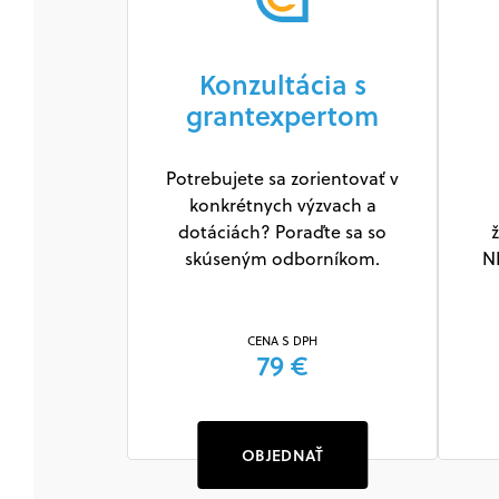
Konzultácia s
grantexpertom
Potrebujete sa zorientovať v
konkrétnych výzvach a
dotáciách? Poraďte sa so
ž
skúseným odborníkom.
N
CENA S DPH
79 €
OBJEDNAŤ