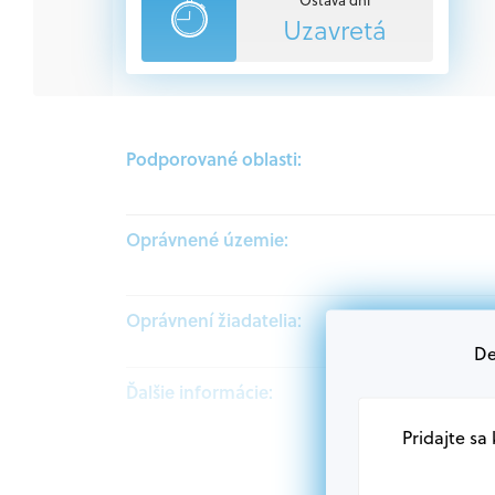
Uzavretá
Podporované oblasti:
Oprávnené územie:
Oprávnení žiadatelia:
De
Ďalšie informácie:
Pridajte sa