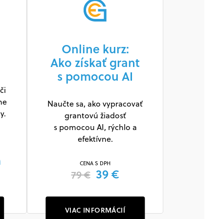
Online kurz:
Ako získať grant
s pomocou AI
či
antovú výzvu
ne
Naučte sa, ako vypracovať
y.
grantovú žiadosť
e. Stačí zadať Váš
s pomocou AI, rýchlo a
efektívne.
m
CENA S DPH
39 €
79 €
VIAC INFORMÁCIÍ
jov v súlade so