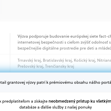
Výzva podporuje budovanie európskej siete fact-c
internetovej bezpečnosti s cieľom zvýšiť odolnosť
bezpečnejšie digitálne prostredie pre deti a mládež​
Trnavský kraj, Bratislavský kraj, Košický kraj, Nitrian
Prešovský kraj, Trenčiansky kraj
tail grantovej výzvy patrí k prémiovému obsahu nášho portá
Akademický sektor, Mimovládne organizácie, Podni
Oprávnení žiadatelia:
V databáze grantov a dotácií na portáli Grantexper
neobmedzený prístup ku všetký
 k predplatiteľom a získajte
plánu obnovy a ďalších zdrojov.
databáze a ďalšie služby z našej ponuky