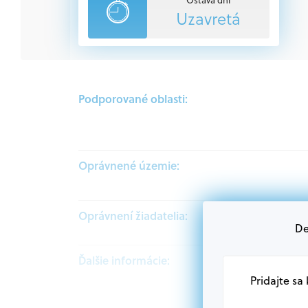
Uzavretá
Podporované oblasti:
Oprávnené územie:
Oprávnení žiadatelia:
De
Ďalšie informácie:
Pridajte sa