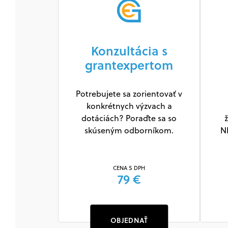
Konzultácia s
grantexpertom
Potrebujete sa zorientovať v
konkrétnych výzvach a
Grantový rada
dotáciách? Poraďte sa so
ž
skúseným odborníkom.
N
CENA S DPH
79 €
CENA S DPH
Zadarmo
OBJEDNAŤ