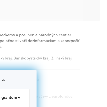
heckerov a posilnenie národných centier
 spoločnosti voči dezinformáciám a zabezpečiť
.
sky kraj, Banskobystrický kraj, Žilinský kraj,
lu.
katelia, Štátna správa
t.sk nájdete aktuálne výzvy z eurofondov,
m grantom
v