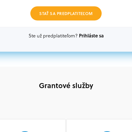
Oprávnení partneri:
STAŤ SA PREDPLATITEĽOM
Akákoľvek právnická osoba, t. j. verejný alebo sú
ako aj mimovládne organizácie zriadené ako právn
alebo akákoľvek medzinárodná organizácia, orgán 
Prihláste sa
Ste už predplatiteľom?
prispievajúca k implementácii projektu
Grantové služby