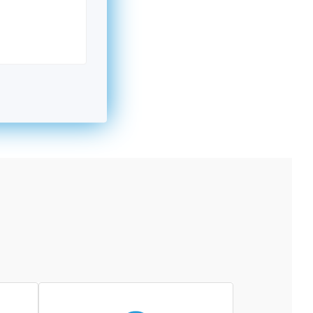
kromný subjekt, komerčný alebo nekomerčný,
ická osoba v Nórsku alebo na Slovensku,
alebo agentúra aktívne zapojená a efektívne