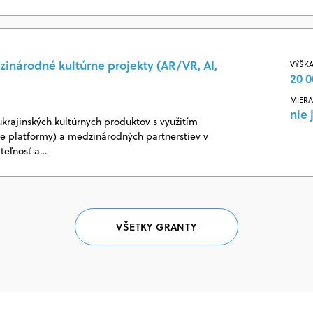
zinárodné kultúrne projekty (AR/VR, AI,
VÝŠKA
20 0
MIERA
nie 
ukrajinských kultúrnych produktov s využitím
vne platformy) a medzinárodných partnerstiev v
ateľnosť a…
VŠETKY GRANTY