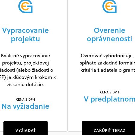
Vypracovanie
Overenie
projektu
oprávnenosti
Kvalitné vypracovanie
Overovač vyhodnocuje, 
Nezmeškajte žiadnu novú gr
projektu, projektovej
spĺňate základné formál
r
iadosti (alebo žiadosti o
kritéria žiadateľa o grant
Bezplatne za Vás sledujeme granty a dotáci
FP) je kľúčovým krokom k
email.
získaniu dotácie.
CENA S DPH
V predplatno
CENA S DPH
Krok: 1/2
Na vyžiadanie
VYŽIADAŤ
ZAKÚPIŤ TERAZ
Súhlasím so spracovaním osobných úda