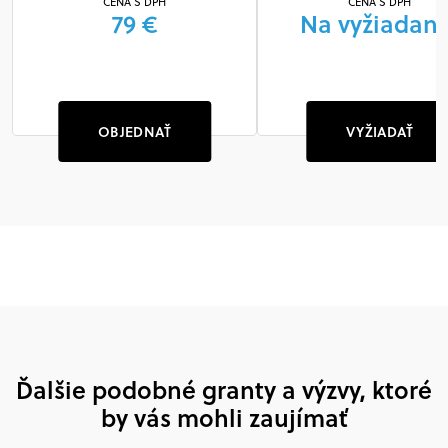
CENA S DPH
CENA S DPH
79 €
Na vyžiadani
OBJEDNAŤ
VYŽIADAŤ
Ďalšie podobné granty a výzvy, ktoré
by vás mohli zaujímať