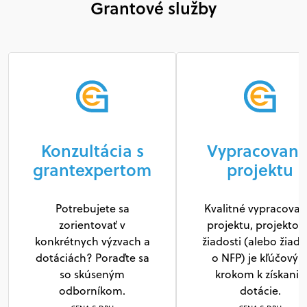
Grantové služby
Konzultácia s
Vypracovani
grantexpertom
projektu
Potrebujete sa
Kvalitné vypracovan
zorientovať v
projektu, projektov
konkrétnych výzvach a
žiadosti (alebo žiado
dotáciách? Poraďte sa
o NFP) je kľúčový
so skúseným
krokom k získaniu
odborníkom.
dotácie.