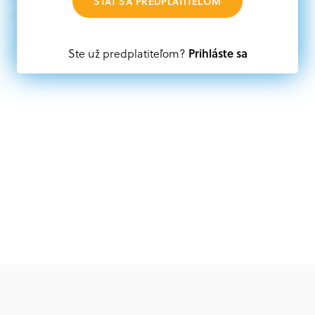
STAŤ SA PREDPLATITEĽOM
ďalších zdrojov.
Oprávnení partneri:
Prihláste sa
Ste už predplatiteľom?
Akákoľvek právnická osoba, t. j. verejný alebo súkromný
subjekt, komerčný alebo nekomerčný, ako aj
mimovládne organizácie zriadené ako právnická osoba v
Nórsku alebo na Slovensku, alebo akákoľvek
medzinárodná organizácia, orgán alebo agentúra
aktívne zapojená a efektívne prispievajúca k
implementácii projektu