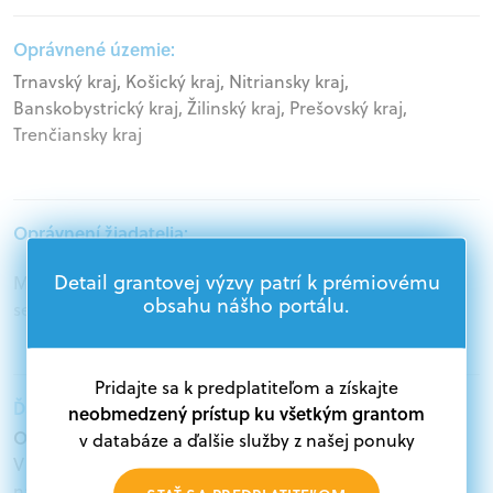
Oprávnené územie:
Trnavský kraj, Košický kraj, Nitriansky kraj,
Banskobystrický kraj, Žilinský kraj, Prešovský kraj,
Trenčiansky kraj
Oprávnení žiadatelia:
Detail grantovej výzvy patrí k prémiovému
Mimovládne organizácie, Samospráva, Akademický
obsahu nášho portálu.
sektor, Podnikatelia, Štátna správa
Pridajte sa k predplatiteľom a získajte
Ďalšie informácie:
neobmedzený prístup ku všetkým grantom
Oprávnení žiadatelia:
v databáze a ďalšie služby z našej ponuky
V databáze grantov a dotácií na portáli Grantexpert.sk
nájdete aktuálne výzvy z eurofondov, plánu obnovy a