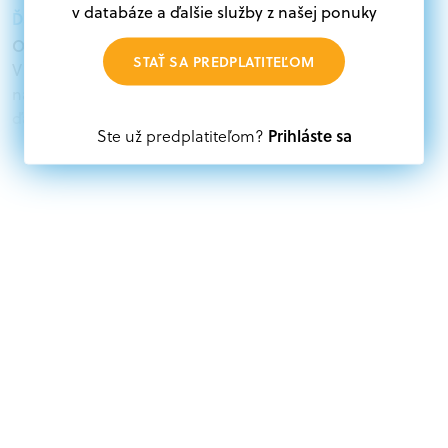
v databáze a ďalšie služby z našej ponuky
Ďalšie informácie:
Oprávnení žiadatelia:
STAŤ SA PREDPLATITEĽOM
V databáze grantov a dotácií na portáli Grantexpert.sk
nájdete aktuálne výzvy z eurofondov, plánu obnovy a
ďalších zdrojov.
Prihláste sa
Ste už predplatiteľom?
Oprávnení partneri:
Akákoľvek právnická osoba, t. j. verejný alebo súkromný
subjekt, komerčný alebo nekomerčný, ako aj
mimovládne organizácie zriadené ako právnická osoba v
Nórsku alebo na Slovensku, alebo akákoľvek
medzinárodná organizácia, orgán alebo agentúra
aktívne zapojená a efektívne prispievajúca k
implementácii projektu