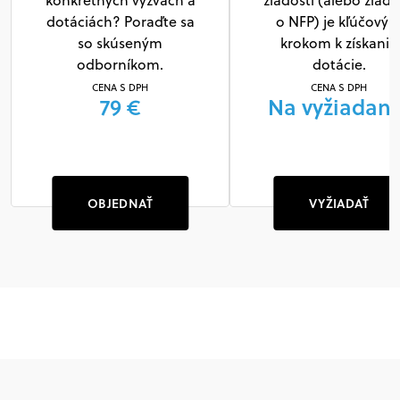
konkrétnych výzvach a
žiadosti (alebo žiado
dotáciách? Poraďte sa
o NFP) je kľúčový
so skúseným
krokom k získaniu
odborníkom.
dotácie.
CENA S DPH
CENA S DPH
79 €
Na vyžiadani
OBJEDNAŤ
VYŽIADAŤ