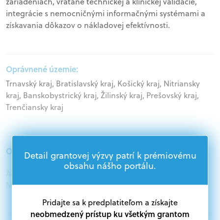
zariadeniach, vrátane technickej a klinickej validácie,
integrácie s nemocničnými informačnými systémami a
získavania dôkazov o nákladovej efektívnosti.
Oprávnené územie:
Trnavský kraj, Bratislavský kraj, Košický kraj, Nitriansky
kraj, Banskobystrický kraj, Žilinský kraj, Prešovský kraj,
Trenčiansky kraj
Oprávnení žiadatelia:
Detail grantovej výzvy patrí k prémiovému
obsahu nášho portálu.
Akademický sektor, Podnikatelia, Samospráva,
Mimovládne organizácie
Pridajte sa k predplatiteľom a získajte
neobmedzený prístup ku všetkým grantom