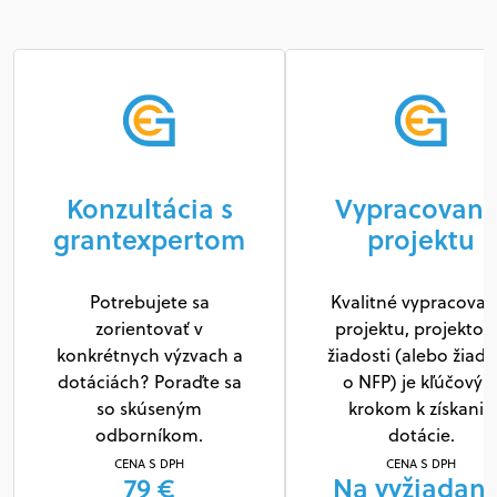
Konzultácia s
Vypracovani
grantexpertom
projektu
Potrebujete sa
Kvalitné vypracovan
zorientovať v
projektu, projektov
konkrétnych výzvach a
žiadosti (alebo žiado
dotáciách? Poraďte sa
o NFP) je kľúčový
so skúseným
krokom k získaniu
odborníkom.
dotácie.
CENA S DPH
CENA S DPH
79 €
Na vyžiadani