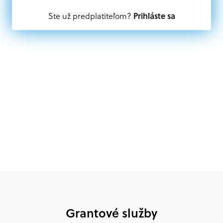
Prihláste sa
Ste už predplatiteľom?
Oprávnení partneri:
Akákoľvek právnická osoba, t. j. verejný alebo súkromný
subjekt, komerčný alebo nekomerčný, ako aj
mimovládne organizácie zriadené ako právnická osoba v
Nórsku alebo na Slovensku, alebo akákoľvek
medzinárodná organizácia, orgán alebo agentúra
aktívne zapojená a efektívne prispievajúca k
implementácii projektu
Grantové služby