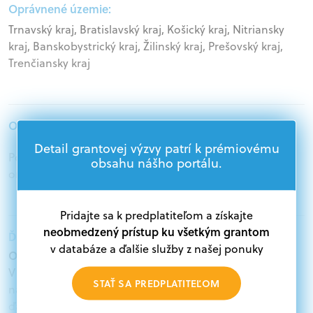
Oprávnené územie:
Trnavský kraj, Bratislavský kraj, Košický kraj, Nitriansky
kraj, Banskobystrický kraj, Žilinský kraj, Prešovský kraj,
Trenčiansky kraj
Oprávnení žiadatelia:
Detail grantovej výzvy patrí k prémiovému
Podnikatelia, Akademický sektor, Mimovládne
obsahu nášho portálu.
organizácie, Jednotlivci
Pridajte sa k predplatiteľom a získajte
neobmedzený prístup ku všetkým grantom
Ďalšie informácie:
v databáze a ďalšie služby z našej ponuky
Oprávnení žiadatelia:
V databáze grantov a dotácií na portáli Grantexpert.sk
STAŤ SA PREDPLATITEĽOM
nájdete aktuálne výzvy z eurofondov, plánu obnovy a
ďalších zdrojov.