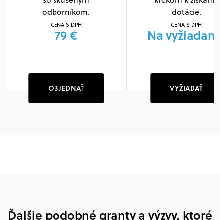
so skúseným
krokom k získaniu
odborníkom.
dotácie.
CENA S DPH
CENA S DPH
79 €
Na vyžiadani
OBJEDNAŤ
VYŽIADAŤ
Ďalšie podobné granty a výzvy, ktoré