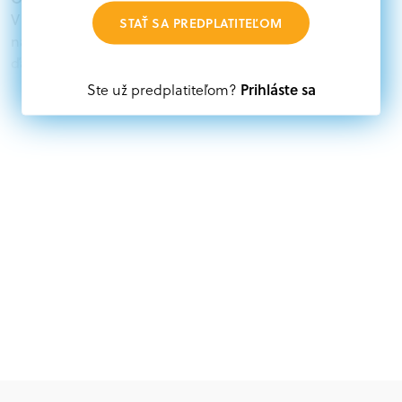
V databáze grantov a dotácií na portáli Grantexpert.sk
STAŤ SA PREDPLATITEĽOM
nájdete aktuálne výzvy z eurofondov, plánu obnovy a
ďalších zdrojov.
Prihláste sa
Ste už predplatiteľom?
Oprávnení partneri:
Akákoľvek právnická osoba, t. j. verejný alebo súkromný
subjekt, komerčný alebo nekomerčný, ako aj
mimovládne organizácie zriadené ako právnická osoba v
Nórsku alebo na Slovensku, alebo akákoľvek
medzinárodná organizácia, orgán alebo agentúra
aktívne zapojená a efektívne prispievajúca k
implementácii projektu