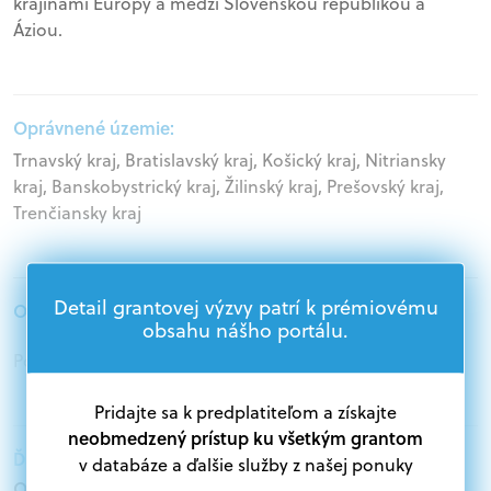
krajinami Európy a medzi Slovenskou republikou a
Áziou.
Oprávnené územie:
Trnavský kraj, Bratislavský kraj, Košický kraj, Nitriansky
kraj, Banskobystrický kraj, Žilinský kraj, Prešovský kraj,
Trenčiansky kraj
Detail grantovej výzvy patrí k prémiovému
Oprávnení žiadatelia:
obsahu nášho portálu.
Podnikatelia, Štátna správa
Pridajte sa k predplatiteľom a získajte
neobmedzený prístup ku všetkým grantom
Ďalšie informácie:
v databáze a ďalšie služby z našej ponuky
Oprávnení žiadatelia: