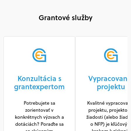
Grantové služby
Konzultácia s
Vypracovani
grantexpertom
projektu
Potrebujete sa
Kvalitné vypracovan
zorientovať v
projektu, projektov
konkrétnych výzvach a
žiadosti (alebo žiado
dotáciách? Poraďte sa
o NFP) je kľúčový