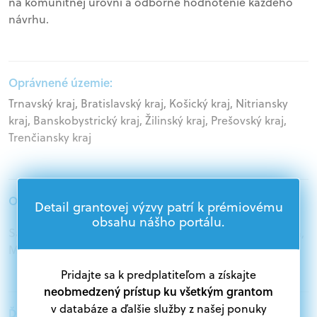
na komunitnej úrovni a odborné hodnotenie každého
návrhu.
Oprávnené územie:
Trnavský kraj, Bratislavský kraj, Košický kraj, Nitriansky
kraj, Banskobystrický kraj, Žilinský kraj, Prešovský kraj,
Trenčiansky kraj
Oprávnení žiadatelia:
Detail grantovej výzvy patrí k prémiovému
obsahu nášho portálu.
Samospráva, Štátna správa, Veľké podniky, Podnikatelia,
Mimovládne organizácie
Pridajte sa k predplatiteľom a získajte
neobmedzený prístup ku všetkým grantom
v databáze a ďalšie služby z našej ponuky
Ďalšie informácie: