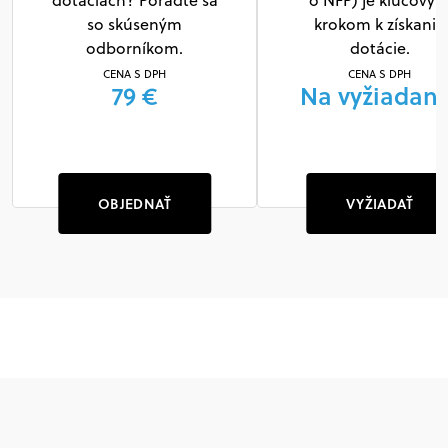
dotáciách? Poraďte sa
o NFP) je kľúčový
so skúseným
krokom k získaniu
odborníkom.
dotácie.
CENA S DPH
CENA S DPH
79 €
Na vyžiadani
OBJEDNAŤ
VYŽIADAŤ