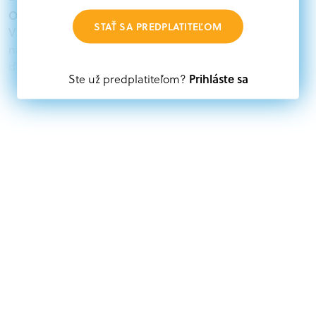
Oprávnení žiadatelia:
STAŤ SA PREDPLATITEĽOM
V databáze grantov a dotácií na portáli Grantexpert.sk
nájdete aktuálne výzvy z eurofondov, plánu obnovy a
ďalších zdrojov.
Prihláste sa
Ste už predplatiteľom?
Oprávnení partneri:
Akákoľvek právnická osoba, t. j. verejný alebo súkromný
subjekt, komerčný alebo nekomerčný, ako aj
mimovládne organizácie zriadené ako právnická osoba v
Nórsku alebo na Slovensku, alebo akákoľvek
medzinárodná organizácia, orgán alebo agentúra
aktívne zapojená a efektívne prispievajúca k
implementácii projektu