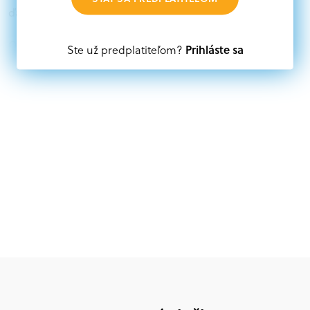
ďalších zdrojov.
Oprávnení partneri:
Prihláste sa
Ste už predplatiteľom?
Akákoľvek právnická osoba, t. j. verejný alebo súkromný
subjekt, komerčný alebo nekomerčný, ako aj
mimovládne organizácie zriadené ako právnická osoba v
Nórsku alebo na Slovensku, alebo akákoľvek
medzinárodná organizácia, orgán alebo agentúra
aktívne zapojená a efektívne prispievajúca k
implementácii projektu