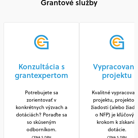
Grantové služby
Konzultácia s
Vypracovani
grantexpertom
projektu
Potrebujete sa
Kvalitné vypracovan
zorientovať v
projektu, projektov
konkrétnych výzvach a
žiadosti (alebo žiado
dotáciách? Poraďte sa
o NFP) je kľúčový
so skúseným
krokom k získaniu
odborníkom.
dotácie.
CENA S DPH
CENA S DPH