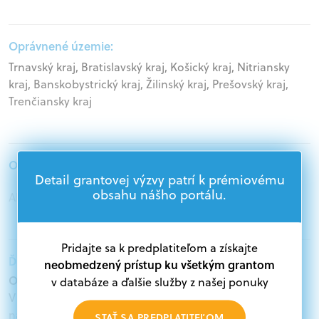
Oprávnené územie:
Trnavský kraj, Bratislavský kraj, Košický kraj, Nitriansky
kraj, Banskobystrický kraj, Žilinský kraj, Prešovský kraj,
Trenčiansky kraj
Oprávnení žiadatelia:
Detail grantovej výzvy patrí k prémiovému
obsahu nášho portálu.
Akademický sektor
Pridajte sa k predplatiteľom a získajte
Ďalšie informácie:
neobmedzený prístup ku všetkým grantom
Oprávnení žiadatelia:
v databáze a ďalšie služby z našej ponuky
V databáze grantov a dotácií na portáli Grantexpert.sk
nájdete aktuálne výzvy z eurofondov, plánu obnovy a
STAŤ SA PREDPLATITEĽOM