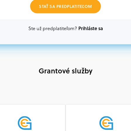
Akákoľvek právnická osoba, t. j. verejný alebo sú
STAŤ SA PREDPLATITEĽOM
ako aj mimovládne organizácie zriadené ako právn
alebo akákoľvek medzinárodná organizácia, orgán 
prispievajúca k implementácii projektu
Prihláste sa
Ste už predplatiteľom?
Grantové služby