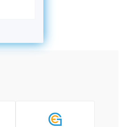
kromný subjekt, komerčný alebo nekomerčný,
ická osoba v Nórsku alebo na Slovensku,
alebo agentúra aktívne zapojená a efektívne