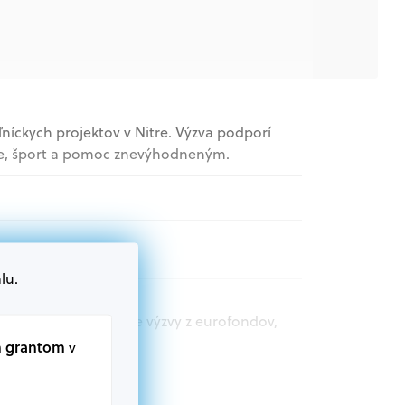
oľníckych projektov v Nitre. Výzva podporí
ie, šport a pomoc znevýhodneným.
lu.
t.sk nájdete aktuálne výzvy z eurofondov,
m grantom
v