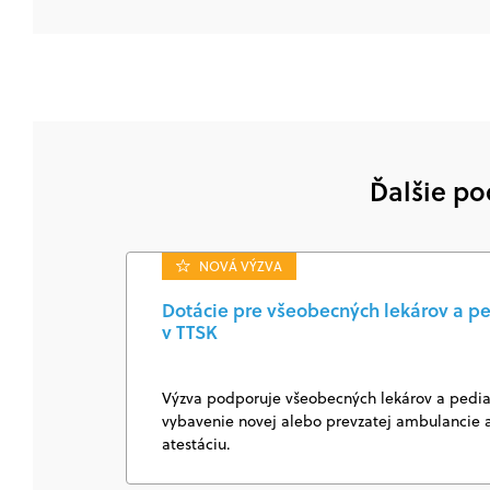
Ďalšie po
NOVÁ VÝZVA
Dotácie pre všeobecných lekárov a pe
v TTSK
Výzva podporuje všeobecných lekárov a pediat
vybavenie novej alebo prevzatej ambulancie a
atestáciu.