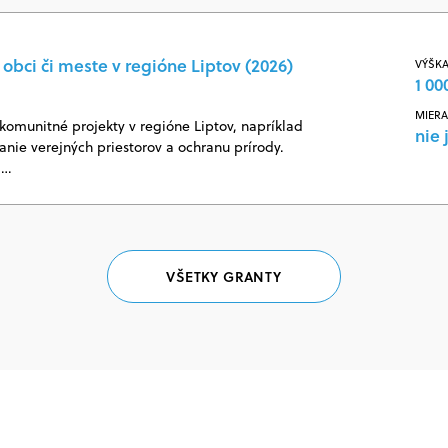
obci či meste v regióne Liptov (2026)
VÝŠKA
1 00
MIERA
omunitné projekty v regióne Liptov, napríklad
nie 
vanie verejných priestorov a ochranu prírody.
j…
VŠETKY GRANTY