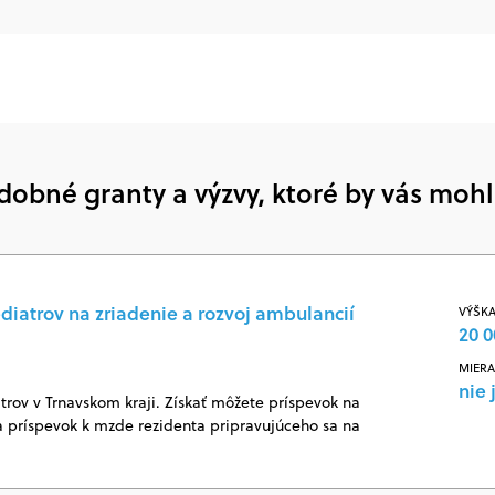
dobné granty a výzvy, ktoré by vás mohl
diatrov na zriadenie a rozvoj ambulancií
VÝŠKA
20 0
MIERA
nie 
rov v Trnavskom kraji. Získať môžete príspevok na
 príspevok k mzde rezidenta pripravujúceho sa na