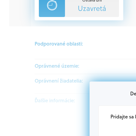
Uzavretá
Podporované oblasti:
Oprávnené územie:
Oprávnení žiadatelia:
De
Ďalšie informácie:
Pridajte sa