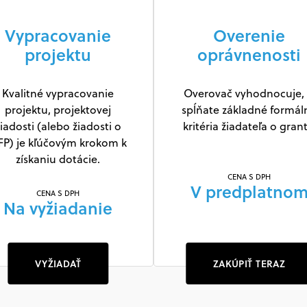
Vypracovanie
Overenie
projektu
oprávnenosti
Kvalitné vypracovanie
Overovač vyhodnocuje, 
projektu, projektovej
spĺňate základné formál
iadosti (alebo žiadosti o
kritéria žiadateľa o grant
FP) je kľúčovým krokom k
získaniu dotácie.
CENA S DPH
V predplatno
CENA S DPH
Na vyžiadanie
VYŽIADAŤ
ZAKÚPIŤ TERAZ