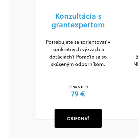
Konzultácia s
grantexpertom
Potrebujete sa zorientovať v
konkrétnych výzvach a
dotáciách? Poraďte sa so
ž
skúseným odborníkom.
N
CENA S DPH
79 €
OBJEDNAŤ