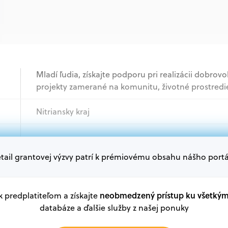
Mladí ľudia, získajte podporu pri realizácii dobrov
projekty zamerané na komunitu, životné prostred
Nitriansky kraj
Jednotlivci
tail grantovej výzvy patrí k prémiovému obsahu nášho portá
Oprávnení žiadatelia:
V databáze grantov a dotácií na portáli Grantexper
plánu obnovy a ďalších zdrojov.
neobmedzený prístup ku všetký
 k predplatiteľom a získajte
databáze a ďalšie služby z našej ponuky
Oprávnení partneri: