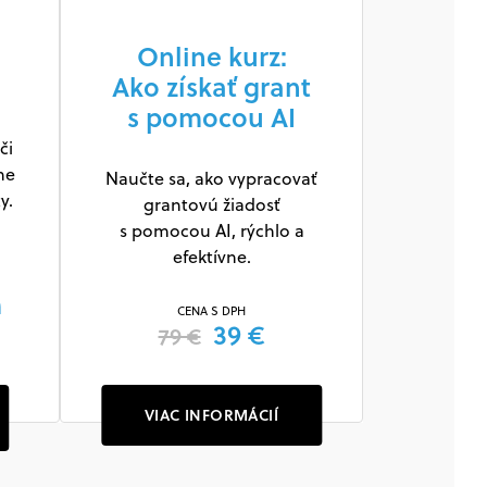
Online kurz:
Ako získať grant
s pomocou AI
či
ne
Naučte sa, ako vypracovať
y.
grantovú žiadosť
s pomocou AI, rýchlo a
efektívne.
m
CENA S DPH
39 €
79 €
VIAC INFORMÁCIÍ