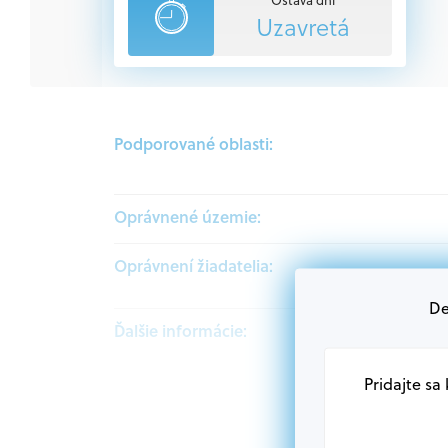
Uzavretá
Podporované oblasti:
Oprávnené územie:
Oprávnení žiadatelia:
De
Ďalšie informácie:
Pridajte sa