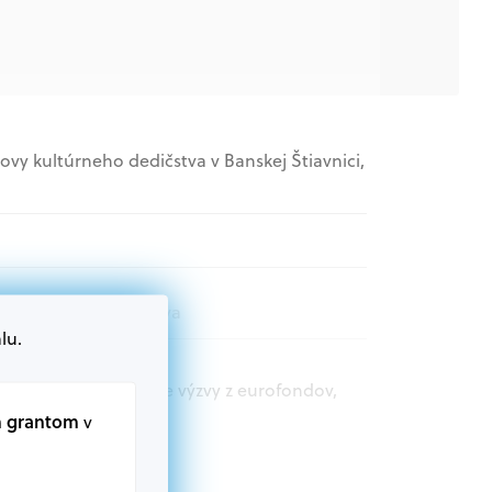
ovy kultúrneho dedičstva v Banskej Štiavnici,
správa, Štátna správa
lu.
t.sk nájdete aktuálne výzvy z eurofondov,
m grantom
v