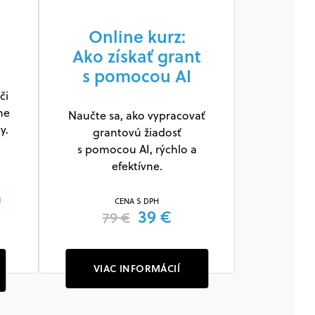
Online kurz:
Ako získať grant
s pomocou AI
či
ne
Naučte sa, ako vypracovať
y.
grantovú žiadosť
s pomocou AI, rýchlo a
efektívne.
m
CENA S DPH
39 €
79 €
VIAC INFORMÁCIÍ