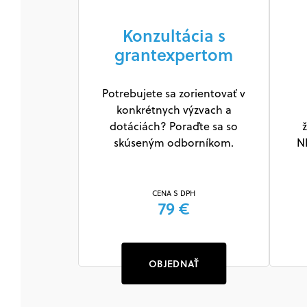
Konzultácia s
grantexpertom
Potrebujete sa zorientovať v
konkrétnych výzvach a
dotáciách? Poraďte sa so
ž
skúseným odborníkom.
N
CENA S DPH
79 €
OBJEDNAŤ