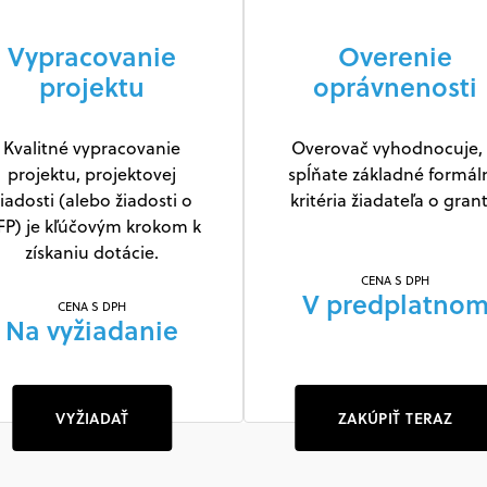
Vypracovanie
Overenie
projektu
oprávnenosti
Kvalitné vypracovanie
Overovač vyhodnocuje, 
projektu, projektovej
spĺňate základné formál
iadosti (alebo žiadosti o
kritéria žiadateľa o grant
FP) je kľúčovým krokom k
získaniu dotácie.
CENA S DPH
V predplatno
CENA S DPH
Na vyžiadanie
VYŽIADAŤ
ZAKÚPIŤ TERAZ