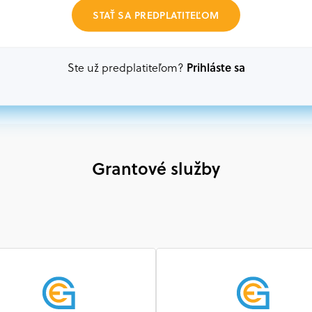
Akákoľvek právnická osoba, t. j. verejný alebo sú
STAŤ SA PREDPLATITEĽOM
ako aj mimovládne organizácie zriadené ako právn
alebo akákoľvek medzinárodná organizácia, orgán 
prispievajúca k implementácii projektu
Prihláste sa
Ste už predplatiteľom?
Grantové služby