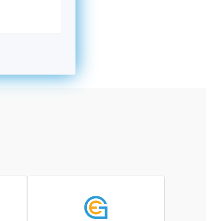
kromný subjekt, komerčný alebo nekomerčný,
ická osoba v Nórsku alebo na Slovensku,
alebo agentúra aktívne zapojená a efektívne