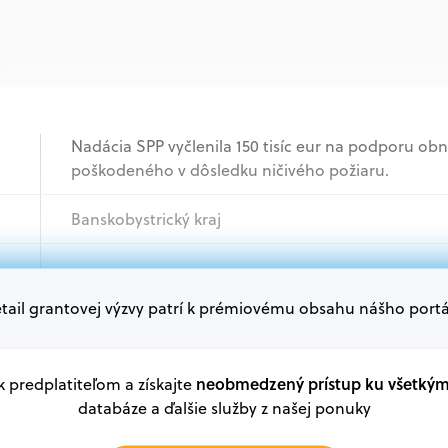
Nadácia SPP vyčlenila 150 tisíc eur na podporu obn
poškodeného v dôsledku ničivého požiaru.
Banskobystrický kraj
Akademický sektor, Mimovládne organizácie, Samo
tail grantovej výzvy patrí k prémiovému obsahu nášho portá
Oprávnení žiadatelia:
V databáze grantov a dotácií na portáli Grantexper
plánu obnovy a ďalších zdrojov.
neobmedzený prístup ku všetký
 k predplatiteľom a získajte
databáze a ďalšie služby z našej ponuky
Oprávnení partneri: