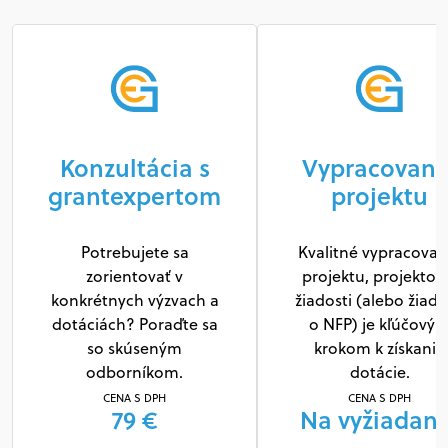
Konzultácia s
Vypracovani
grantexpertom
projektu
Potrebujete sa
Kvalitné vypracovan
zorientovať v
projektu, projektov
konkrétnych výzvach a
žiadosti (alebo žiado
dotáciách? Poraďte sa
o NFP) je kľúčový
so skúseným
krokom k získaniu
odborníkom.
dotácie.
CENA S DPH
CENA S DPH
79 €
Na vyžiadani