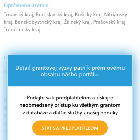
Oprávnené územie:
Trnavský kraj, Bratislavský kraj, Košický kraj, Nitriansky
kraj, Banskobystrický kraj, Žilinský kraj, Prešovský kraj,
Trenčiansky kraj
Oprávnení žiadatelia:
Detail grantovej výzvy patrí k prémiovému
Mimovládne organizácie, Samospráva
obsahu nášho portálu.
Pridajte sa k predplatiteľom a získajte
Ďalšie informácie:
neobmedzený prístup ku všetkým grantom
Oprávnení žiadatelia:
v databáze a ďalšie služby z našej ponuky
V databáze grantov a dotácií na portáli Grantexpert.sk
nájdete aktuálne výzvy z eurofondov, plánu obnovy a
STAŤ SA PREDPLATITEĽOM
ďalších zdrojov.