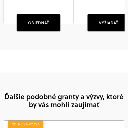
OBJEDNAŤ
VYŽIADAŤ
Ďalšie podobné granty a výzvy, ktoré
by vás mohli zaujímať
NOVÁ VÝZVA